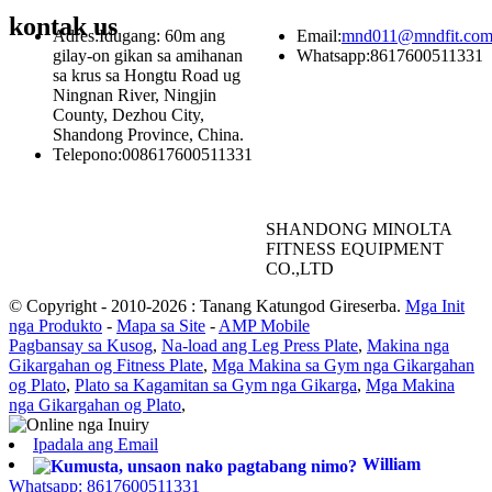
kontak
us
Adres:
Idugang: 60m ang
Email:
mnd011@mndfit.co
gilay-on gikan sa amihanan
Whatsapp:
8617600511331
sa krus sa Hongtu Road ug
Ningnan River, Ningjin
County, Dezhou City,
Shandong Province, China.
Telepono:
008617600511331
SHANDONG MINOLTA
FITNESS EQUIPMENT
CO.,LTD
© Copyright - 2010-2026 : Tanang Katungod Gireserba.
Mga Init
nga Produkto
-
Mapa sa Site
-
AMP Mobile
Pagbansay sa Kusog
,
Na-load ang Leg Press Plate
,
Makina nga
Gikargahan og Fitness Plate
,
Mga Makina sa Gym nga Gikargahan
og Plato
,
Plato sa Kagamitan sa Gym nga Gikarga
,
Mga Makina
nga Gikargahan og Plato
,
Ipadala ang Email
William
Whatsapp: 8617600511331