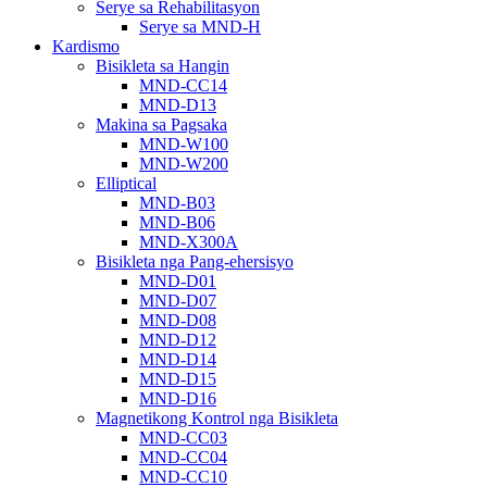
Serye sa Rehabilitasyon
Serye sa MND-H
Kardismo
Bisikleta sa Hangin
MND-CC14
MND-D13
Makina sa Pagsaka
MND-W100
MND-W200
Elliptical
MND-B03
MND-B06
MND-X300A
Bisikleta nga Pang-ehersisyo
MND-D01
MND-D07
MND-D08
MND-D12
MND-D14
MND-D15
MND-D16
Magnetikong Kontrol nga Bisikleta
MND-CC03
MND-CC04
MND-CC10