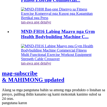
Fitness Exercise Commercial...
tan-awa ang detalye
MND-FH16 Labing Maayo nga Gym
Health Bodybuilding Machine C...
tan-awa ang detalye
mag-subscribe
& MAHIMONG updated
Alang sa mga pangutana bahin sa among mga produkto o listahan sa
presyo, palihug ibilin kanamo ug kami mokontak kanimo sulod sa
24 oras.
pangutana karon