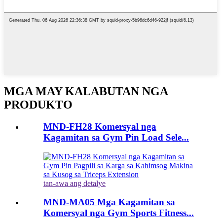
MGA MAY KALABUTAN NGA
PRODUKTO
MND-FH28 Komersyal nga
Kagamitan sa Gym Pin Load Sele...
tan-awa ang detalye
MND-MA05 Mga Kagamitan sa
Komersyal nga Gym Sports Fitness...