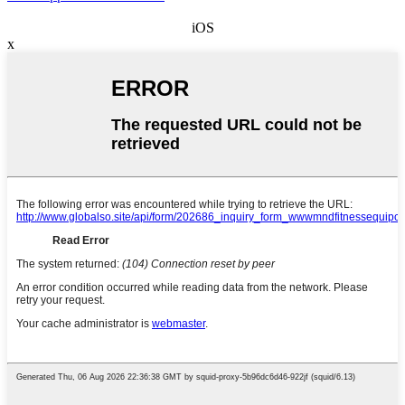
iOS
x