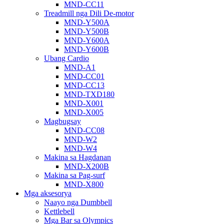
MND-CC11
Treadmill nga Dili De-motor
MND-Y500A
MND-Y500B
MND-Y600A
MND-Y600B
Ubang Cardio
MND-A1
MND-CC01
MND-CC13
MND-TXD180
MND-X001
MND-X005
Magbugsay
MND-CC08
MND-W2
MND-W4
Makina sa Hagdanan
MND-X200B
Makina sa Pag-surf
MND-X800
Mga aksesorya
Naayo nga Dumbbell
Kettlebell
Mga Bar sa Olympics