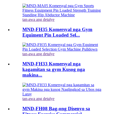
tan-awa ang detalye
MND-FH35 Komersyal nga Gym
Equiment Pin Loaded Sel...
tan-awa ang detalye
MND-FH33 Komersyal nga
kagamitan sa gym Kusog nga
makina...
tan-awa ang detalye
MND-FH08 Bag-ong Disenyo sa