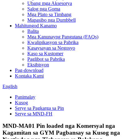
Ubang mga Aksesorya
Salog nga Goma
Mga Plato sa Timbang
Mapasibo nga Dumbbell
Mahitungod Kanamo
Balita
Mga Kanunayng Pangutana (FAQs)
Kwalipikasyon sa Pabrika
Kasaysayan sa Negosyo
Kaso sa Kustomer
Paglibot sa Pabrika
Eksibisyon
Pag-download
Kontaka Kami
English
Panimalay
Kusog
Serye sa Pagkarga sa Pin
Serye sa MND-FH
MND-MA01 Pin loaded nga Komersyal nga
Kagamitan sa GYM Pagbansay sa Kusog nga