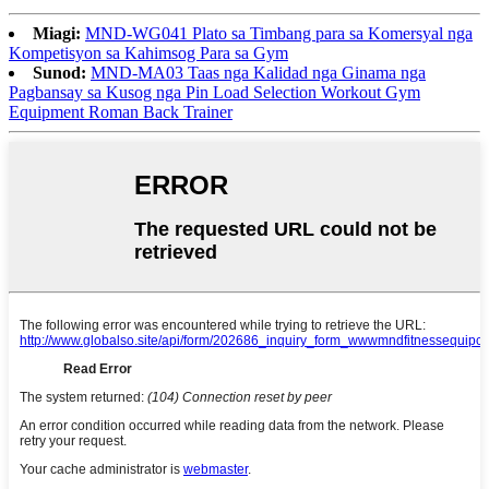
Miagi:
MND-WG041 Plato sa Timbang para sa Komersyal nga
Kompetisyon sa Kahimsog Para sa Gym
Sunod:
MND-MA03 Taas nga Kalidad nga Ginama nga
Pagbansay sa Kusog nga Pin Load Selection Workout Gym
Equipment Roman Back Trainer