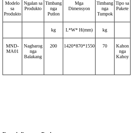
Modelo
Ngalan sa
Timbang
Mga
Timbang
Tipo sa
sa
Produkto
nga
Dimensyon
nga
Pakete
Produkto
Putlon
Tumpok
kg
L*W* H(mm)
kg
MND-
Nagbarog
200
1420*870*1550
70
Kahon
MA01
nga
nga
Balakang
Kahoy