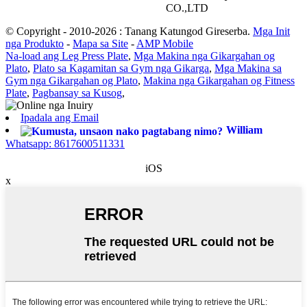
CO.,LTD
© Copyright - 2010-2026 : Tanang Katungod Gireserba.
Mga Init
nga Produkto
-
Mapa sa Site
-
AMP Mobile
Na-load ang Leg Press Plate
,
Mga Makina nga Gikargahan og
Plato
,
Plato sa Kagamitan sa Gym nga Gikarga
,
Mga Makina sa
Gym nga Gikargahan og Plato
,
Makina nga Gikargahan og Fitness
Plate
,
Pagbansay sa Kusog
,
Ipadala ang Email
William
Whatsapp: 8617600511331
iOS
x