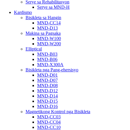
Serye sa Rehabilitasyon
Serye sa MND-H
Kardismo
Bisikleta sa Hangin
MND-CC14
MND-D13
Makina sa Pagsaka
MND-W100
MND-W200
Elliptical
MND-B03
MND-B06
MND-X300A
Bisikleta nga Pang-ehersisyo
MND-D01
MND-D07
MND-D08
MND-D12
MND-D14
MND-D15
MND-D16
Magnetikong Kontrol nga Bisikleta
MND-CC03
MND-CC04
MND-CC10