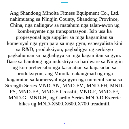
Ang Shandong Minolta Fitness Equipment Co., Ltd.
nahimutang sa Ningjin County, Shandong Province,
China, nga nalingaw sa matahum nga talan-awon ug
kombenyente nga transportasyon. Isip usa ka
propesyonal nga supplier sa mga kagamitan sa
komersyal nga gym para sa mga gym, espesyalista kini
sa R&D, produksiyon, pagbaligya ug serbisyo
pagkahuman sa pagbaligya sa mga kagamitan sa gym.
Base sa hamtong nga industriya sa hardware sa Ningjin
ug komprehensibo nga kasinatian sa kapasidad sa
produksiyon, ang Minolta nakaugmad og mga
kagamitan sa komersyal nga gym nga numeral sama sa
Strength Series MND-AN, MND-FM, MND-FH, MND-
FS, MND-FB, MND-E Crossfit, MND-F, MND-FF,
MND-G, MND-H, ug Cardio Series MND-D Exercie
bikes ug MND-X500,X600,X700 treadmill.