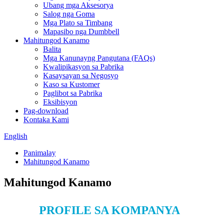
Ubang mga Aksesorya
Salog nga Goma
Mga Plato sa Timbang
Mapasibo nga Dumbbell
Mahitungod Kanamo
Balita
Mga Kanunayng Pangutana (FAQs)
Kwalipikasyon sa Pabrika
Kasaysayan sa Negosyo
Kaso sa Kustomer
Paglibot sa Pabrika
Eksibisyon
Pag-download
Kontaka Kami
English
Panimalay
Mahitungod Kanamo
Mahitungod Kanamo
PROFILE SA KOMPANYA