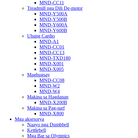
MND-CC11
Treadmill nga Dili De-motor
MND-Y500A
MND-Y500B
MND-Y600A
MND-Y600B
Ubang Cardio
MND-A1
MND-CC01
MND-CC13
MND-TXD180
MND-X001
MND-X005
Magbugsay
MND-CC08
MND-W2
MND-W4
Makina sa Hagdanan
MND-X200B
Makina sa Pag-surf
MND-X800
Mga aksesorya
Naayo nga Dumbbell
Kettlebell
Mga Bar sa Olympics