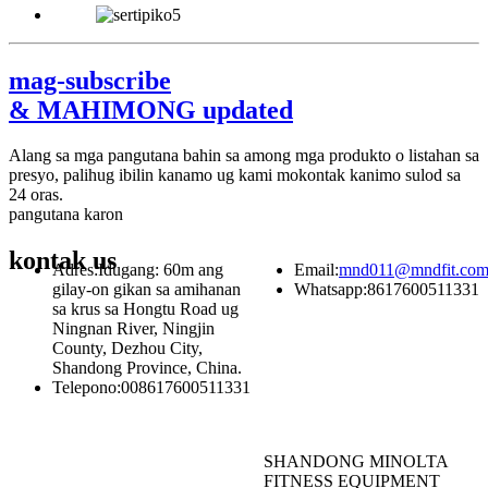
mag-subscribe
& MAHIMONG updated
Alang sa mga pangutana bahin sa among mga produkto o listahan sa
presyo, palihug ibilin kanamo ug kami mokontak kanimo sulod sa
24 oras.
pangutana karon
kontak
us
Adres:
Idugang: 60m ang
Email:
mnd011@mndfit.co
gilay-on gikan sa amihanan
Whatsapp:
8617600511331
sa krus sa Hongtu Road ug
Ningnan River, Ningjin
County, Dezhou City,
Shandong Province, China.
Telepono:
008617600511331
SHANDONG MINOLTA
FITNESS EQUIPMENT