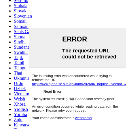
Sesotho
Sinhala
Slovak
Slovenian
Somali
Samoan
Scots Gaelic
Shona
Sindhi
Sundanese
Swahili
Tajik
Tamil
Telugu
Thai
Ukrainian
Urdu
Uzbek
Vietnamese
Welsh
Xhosa
Yiddish
Yoruba
Zulu
Kinyarwanda