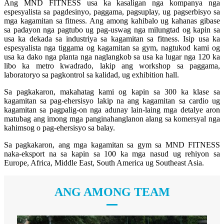
Ang MND FITNESS usa ka kasaligan nga kompanya nga
espesyalista sa pagdesinyo, paggama, pagsuplay, ug pagserbisyo sa
mga kagamitan sa fitness. Ang among kahibalo ug kahanas gibase
sa padayon nga pagtubo ug pag-uswag nga milungtad og kapin sa
usa ka dekada sa industriya sa kagamitan sa fitness. Isip usa ka
espesyalista nga tiggama og kagamitan sa gym, nagtukod kami og
usa ka dako nga planta nga naglangkob sa usa ka lugar nga 120 ka
libo ka metro kwadrado, lakip ang workshop sa paggama,
laboratoryo sa pagkontrol sa kalidad, ug exhibition hall.
Sa pagkakaron, makahatag kami og kapin sa 300 ka klase sa
kagamitan sa pag-ehersisyo lakip na ang kagamitan sa cardio ug
kagamitan sa pagpalig-on nga adunay lain-laing mga detalye aron
matubag ang imong mga panginahanglanon alang sa komersyal nga
kahimsog o pag-ehersisyo sa balay.
Sa pagkakaron, ang mga kagamitan sa gym sa MND FITNESS
naka-eksport na sa kapin sa 100 ka mga nasud ug rehiyon sa
Europe, Africa, Middle East, South America ug Southeast Asia.
ANG AMONG TEAM