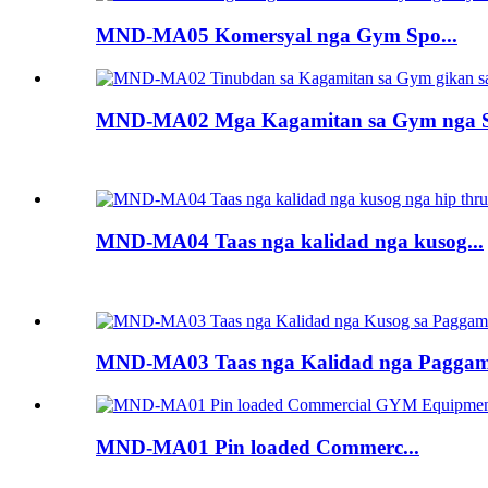
MND-MA05 Komersyal nga Gym Spo...
MND-MA02 Mga Kagamitan sa Gym nga So
MND-MA04 Taas nga kalidad nga kusog...
MND-MA03 Taas nga Kalidad nga Paggama
MND-MA01 Pin loaded Commerc...