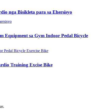
o nga Bisikleta para sa Ehersisyo
ym Equipment sa Gym Indoor Pedal Bicycle
rdio Training Excise Bike
as.