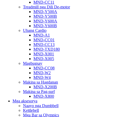
MND-CC11
Treadmill nga Dili De-motor
MND-Y500A
MND-Y500B
MND-Y600A
MND-Y600B
Ubang Cardio
MND-A1
MND-CC01
MND-CC13
MND-TXD180
MND-X001
MND-X005
Magbugsay
MND-CC08
MND-W2
MND-W4
Makina sa Hagdanan
MND-X200B
Makina sa Pag-surf
MND-X800
Mga aksesorya
Naayo nga Dumbbell
Kettlebell
Mga Bar sa Olympics