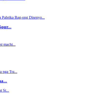
ur...
...