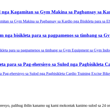
nga Kagamitan sa Gym Makina sa Pagbansay sa Kardi
m nga bisikleta para sa pagpamenos sa timbang sa G
a para sa Pag-ehersisyo sa Sulod nga Pagbisikleta Ca
resyo, palihug ibilin kanamo ug kami mokontak kanimo sulod sa 24 or