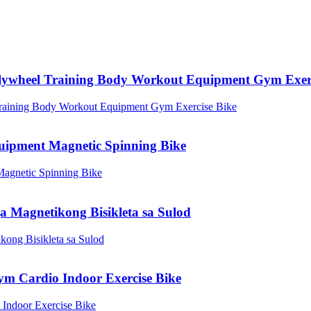
lywheel Training Body Workout Equipment Gym Exerc
uipment Magnetic Spinning Bike
 Magnetikong Bisikleta sa Sulod
 Cardio Indoor Exercise Bike