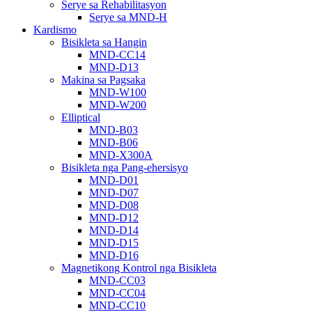
Serye sa Rehabilitasyon
Serye sa MND-H
Kardismo
Bisikleta sa Hangin
MND-CC14
MND-D13
Makina sa Pagsaka
MND-W100
MND-W200
Elliptical
MND-B03
MND-B06
MND-X300A
Bisikleta nga Pang-ehersisyo
MND-D01
MND-D07
MND-D08
MND-D12
MND-D14
MND-D15
MND-D16
Magnetikong Kontrol nga Bisikleta
MND-CC03
MND-CC04
MND-CC10