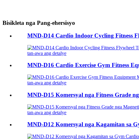
Bisikleta nga Pang-ehersisyo
MND-D14 Cardio Indoor Cycling Fitness F
tan-awa ang detalye
MND-D16 Cardio Exercise Gym Fitness Eq
tan-awa ang detalye
MND-D15 Komersyal nga Fitness Grade nga
tan-awa ang detalye
MND-D12 Komersyal nga Kagamitan sa Gym