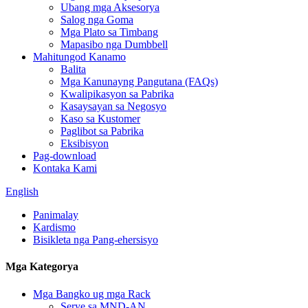
Ubang mga Aksesorya
Salog nga Goma
Mga Plato sa Timbang
Mapasibo nga Dumbbell
Mahitungod Kanamo
Balita
Mga Kanunayng Pangutana (FAQs)
Kwalipikasyon sa Pabrika
Kasaysayan sa Negosyo
Kaso sa Kustomer
Paglibot sa Pabrika
Eksibisyon
Pag-download
Kontaka Kami
English
Panimalay
Kardismo
Bisikleta nga Pang-ehersisyo
Mga Kategorya
Mga Bangko ug mga Rack
Serye sa MND-AN