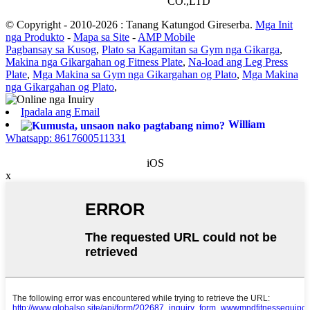
CO.,LTD
© Copyright - 2010-2026 : Tanang Katungod Gireserba.
Mga Init
nga Produkto
-
Mapa sa Site
-
AMP Mobile
Pagbansay sa Kusog
,
Plato sa Kagamitan sa Gym nga Gikarga
,
Makina nga Gikargahan og Fitness Plate
,
Na-load ang Leg Press
Plate
,
Mga Makina sa Gym nga Gikargahan og Plato
,
Mga Makina
nga Gikargahan og Plato
,
Ipadala ang Email
William
Whatsapp: 8617600511331
iOS
x