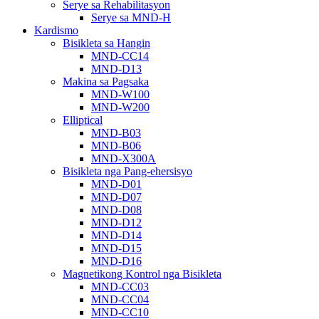
Serye sa Rehabilitasyon
Serye sa MND-H
Kardismo
Bisikleta sa Hangin
MND-CC14
MND-D13
Makina sa Pagsaka
MND-W100
MND-W200
Elliptical
MND-B03
MND-B06
MND-X300A
Bisikleta nga Pang-ehersisyo
MND-D01
MND-D07
MND-D08
MND-D12
MND-D14
MND-D15
MND-D16
Magnetikong Kontrol nga Bisikleta
MND-CC03
MND-CC04
MND-CC10