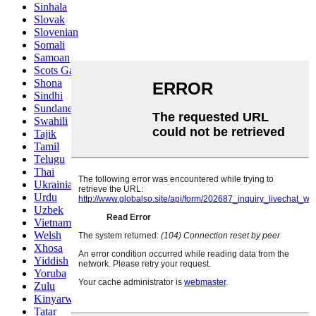
Sinhala
Slovak
Slovenian
Somali
Samoan
Scots Gaelic
Shona
Sindhi
Sundanese
Swahili
Tajik
Tamil
Telugu
Thai
Ukrainian
Urdu
Uzbek
Vietnamese
Welsh
Xhosa
Yiddish
Yoruba
Zulu
Kinyarwanda
Tatar