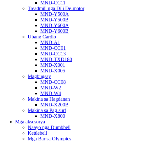
MND-CC11
Treadmill nga Dili De-motor
MND-Y500A
MND-Y500B
MND-Y600A
MND-Y600B
Ubang Cardio
MND-A1
MND-CC01
MND-CC13
MND-TXD180
MND-X001
MND-X005
Magbugsay
MND-CC08
MND-W2
MND-W4
Makina sa Hagdanan
MND-X200B
Makina sa Pag-surf
MND-X800
Mga aksesorya
Naayo nga Dumbbell
Kettlebell
Mga Bar sa Olympics