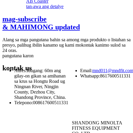
tan-awa ang detalye
mag-subscribe
& MAHIMONG updated
Alang sa mga pangutana bahin sa among mga produkto o listahan sa
presyo, palihug ibilin kanamo ug kami mokontak kanimo sulod sa
24 oras.
pangutana karon
kontak
us
Adres:
Idugang: 60m ang
Email:
mnd011@mndfit.co
gilay-on gikan sa amihanan
Whatsapp:
8617600511331
sa krus sa Hongtu Road ug
Ningnan River, Ningjin
County, Dezhou City,
Shandong Province, China.
Telepono:
008617600511331
SHANDONG MINOLTA
FITNESS EQUIPMENT