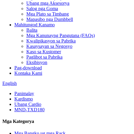
Ubang mga Aksesorya
Salog nga Goma
Mga Plato sa Timbang
Mapasibo nga Dumbbell
Mahitungod Kanamo
Balita
Mga Kanunayng Pangutana (FAQs)
Kwalipikasyon sa Pabrika
Kasaysayan sa Negosyo
Kaso sa Kustomer
Paglibot sa Pabrika
Eksibisyon
Pag-download
Kontaka Kami
English
Panimalay
Kardismo
Ubang Cardio
MND-TXD180
Mga Kategorya
Mga Bangko ug mga Rack