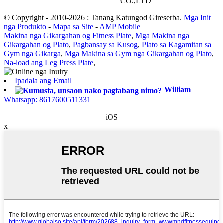
CO.,LTD
© Copyright - 2010-2026 : Tanang Katungod Gireserba.
Mga Init
nga Produkto
-
Mapa sa Site
-
AMP Mobile
Makina nga Gikargahan og Fitness Plate
,
Mga Makina nga
Gikargahan og Plato
,
Pagbansay sa Kusog
,
Plato sa Kagamitan sa
Gym nga Gikarga
,
Mga Makina sa Gym nga Gikargahan og Plato
,
Na-load ang Leg Press Plate
,
Ipadala ang Email
William
Whatsapp: 8617600511331
iOS
x