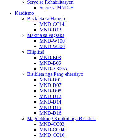
Serye sa Rehabilitasyon
Serye sa MND-H
Kardismo
Bisikleta sa Hangin
MND-CC14
MND-D13
Makina sa Pagsaka
MND-W100
MND-W200
Elliptical
MND-B03
MND-B06
MND-X300A
Bisikleta nga Pang-ehersisyo
MND-D01
MND-D07
MND-D08
MND-D12
MND-D14
MND-D15
MND-D16
Magnetikong Kontrol nga Bisikleta
MND-CC03
MND-CC04
MND-CC10