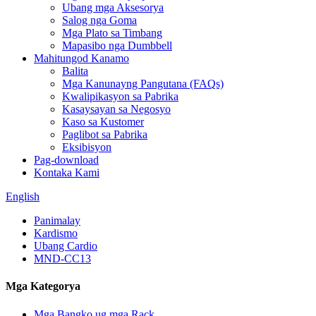
Ubang mga Aksesorya
Salog nga Goma
Mga Plato sa Timbang
Mapasibo nga Dumbbell
Mahitungod Kanamo
Balita
Mga Kanunayng Pangutana (FAQs)
Kwalipikasyon sa Pabrika
Kasaysayan sa Negosyo
Kaso sa Kustomer
Paglibot sa Pabrika
Eksibisyon
Pag-download
Kontaka Kami
English
Panimalay
Kardismo
Ubang Cardio
MND-CC13
Mga Kategorya
Mga Bangko ug mga Rack