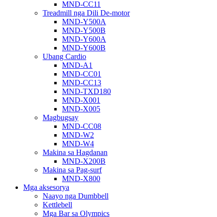
MND-CC11
Treadmill nga Dili De-motor
MND-Y500A
MND-Y500B
MND-Y600A
MND-Y600B
Ubang Cardio
MND-A1
MND-CC01
MND-CC13
MND-TXD180
MND-X001
MND-X005
Magbugsay
MND-CC08
MND-W2
MND-W4
Makina sa Hagdanan
MND-X200B
Makina sa Pag-surf
MND-X800
Mga aksesorya
Naayo nga Dumbbell
Kettlebell
Mga Bar sa Olympics