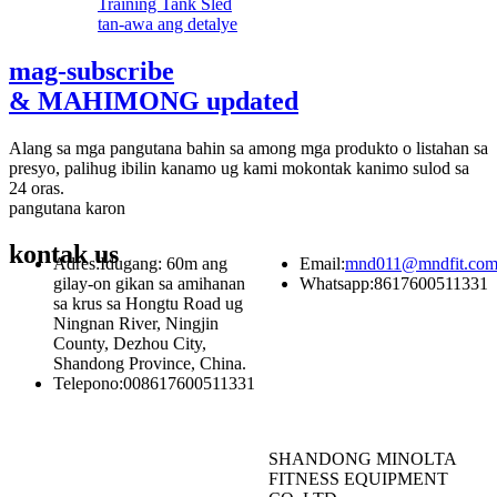
tan-awa ang detalye
mag-subscribe
& MAHIMONG updated
Alang sa mga pangutana bahin sa among mga produkto o listahan sa
presyo, palihug ibilin kanamo ug kami mokontak kanimo sulod sa
24 oras.
pangutana karon
kontak
us
Adres:
Idugang: 60m ang
Email:
mnd011@mndfit.co
gilay-on gikan sa amihanan
Whatsapp:
8617600511331
sa krus sa Hongtu Road ug
Ningnan River, Ningjin
County, Dezhou City,
Shandong Province, China.
Telepono:
008617600511331
SHANDONG MINOLTA
FITNESS EQUIPMENT