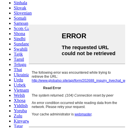
Sinhala
Slovak
Slovenian
Somali
Samoan
Scots Gaelic
Shona
Sindhi
Sundanese
Swahili
Tajik
Tamil
Telugu
Thai
Ukrainian
Urdu
Uzbek
Vietnamese
Welsh
Xhosa
Yiddish
Yoruba
Zulu
Kinyarwanda
Tatar