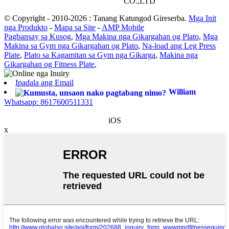
CO.,LTD
© Copyright - 2010-2026 : Tanang Katungod Gireserba.
Mga Init
nga Produkto
-
Mapa sa Site
-
AMP Mobile
Pagbansay sa Kusog
,
Mga Makina nga Gikargahan og Plato
,
Mga
Makina sa Gym nga Gikargahan og Plato
,
Na-load ang Leg Press
Plate
,
Plato sa Kagamitan sa Gym nga Gikarga
,
Makina nga
Gikargahan og Fitness Plate
,
Ipadala ang Email
William
Whatsapp: 8617600511331
iOS
x