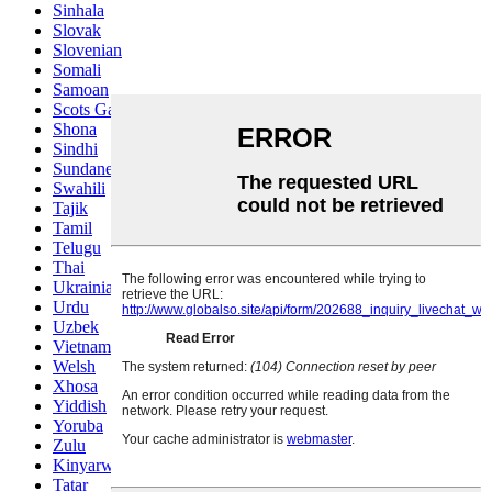
Sinhala
Slovak
Slovenian
Somali
Samoan
Scots Gaelic
Shona
Sindhi
Sundanese
Swahili
Tajik
Tamil
Telugu
Thai
Ukrainian
Urdu
Uzbek
Vietnamese
Welsh
Xhosa
Yiddish
Yoruba
Zulu
Kinyarwanda
Tatar