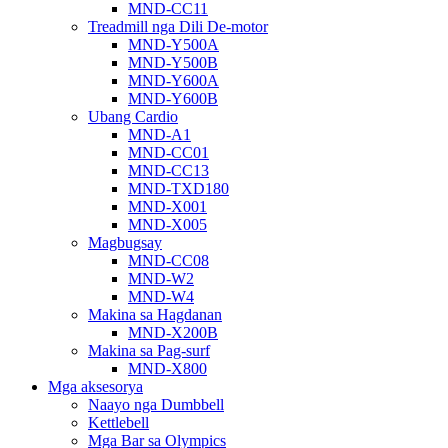
MND-CC11
Treadmill nga Dili De-motor
MND-Y500A
MND-Y500B
MND-Y600A
MND-Y600B
Ubang Cardio
MND-A1
MND-CC01
MND-CC13
MND-TXD180
MND-X001
MND-X005
Magbugsay
MND-CC08
MND-W2
MND-W4
Makina sa Hagdanan
MND-X200B
Makina sa Pag-surf
MND-X800
Mga aksesorya
Naayo nga Dumbbell
Kettlebell
Mga Bar sa Olympics