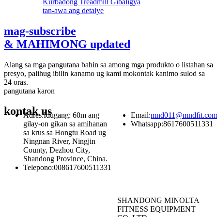
tan-awa ang detalye
mag-subscribe
& MAHIMONG updated
Alang sa mga pangutana bahin sa among mga produkto o listahan sa
presyo, palihug ibilin kanamo ug kami mokontak kanimo sulod sa
24 oras.
pangutana karon
kontak
us
Adres:
Idugang: 60m ang
Email:
mnd011@mndfit.co
gilay-on gikan sa amihanan
Whatsapp:
8617600511331
sa krus sa Hongtu Road ug
Ningnan River, Ningjin
County, Dezhou City,
Shandong Province, China.
Telepono:
008617600511331
SHANDONG MINOLTA
FITNESS EQUIPMENT