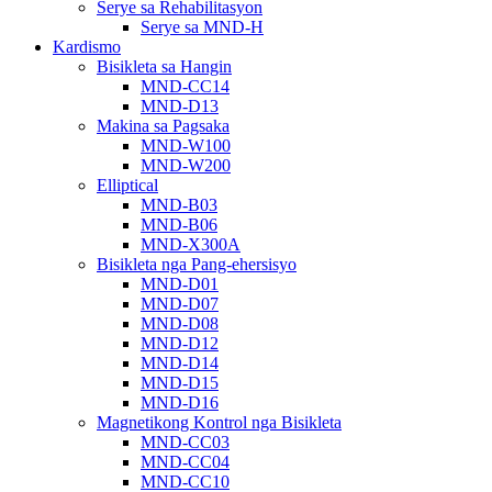
Serye sa Rehabilitasyon
Serye sa MND-H
Kardismo
Bisikleta sa Hangin
MND-CC14
MND-D13
Makina sa Pagsaka
MND-W100
MND-W200
Elliptical
MND-B03
MND-B06
MND-X300A
Bisikleta nga Pang-ehersisyo
MND-D01
MND-D07
MND-D08
MND-D12
MND-D14
MND-D15
MND-D16
Magnetikong Kontrol nga Bisikleta
MND-CC03
MND-CC04
MND-CC10