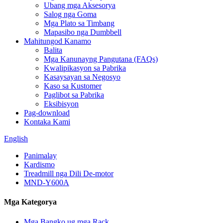
Ubang mga Aksesorya
Salog nga Goma
Mga Plato sa Timbang
Mapasibo nga Dumbbell
Mahitungod Kanamo
Balita
Mga Kanunayng Pangutana (FAQs)
Kwalipikasyon sa Pabrika
Kasaysayan sa Negosyo
Kaso sa Kustomer
Paglibot sa Pabrika
Eksibisyon
Pag-download
Kontaka Kami
English
Panimalay
Kardismo
Treadmill nga Dili De-motor
MND-Y600A
Mga Kategorya
Mga Bangko ug mga Rack