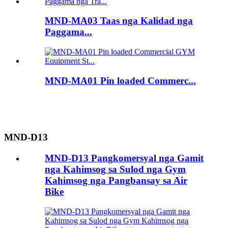
MND-MA03 Taas nga Kalidad nga
Paggama...
MND-MA01 Pin loaded Commerc...
MND-D13
MND-D13 Pangkomersyal nga Gamit
nga Kahimsog sa Sulod nga Gym
Kahimsog nga Pangbansay sa Air
Bike