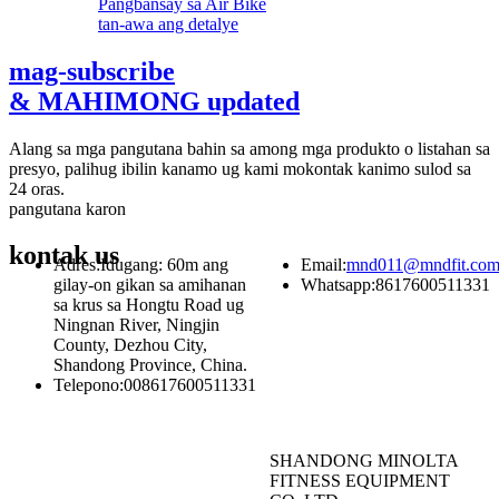
tan-awa ang detalye
mag-subscribe
& MAHIMONG updated
Alang sa mga pangutana bahin sa among mga produkto o listahan sa
presyo, palihug ibilin kanamo ug kami mokontak kanimo sulod sa
24 oras.
pangutana karon
kontak
us
Adres:
Idugang: 60m ang
Email:
mnd011@mndfit.co
gilay-on gikan sa amihanan
Whatsapp:
8617600511331
sa krus sa Hongtu Road ug
Ningnan River, Ningjin
County, Dezhou City,
Shandong Province, China.
Telepono:
008617600511331
SHANDONG MINOLTA
FITNESS EQUIPMENT