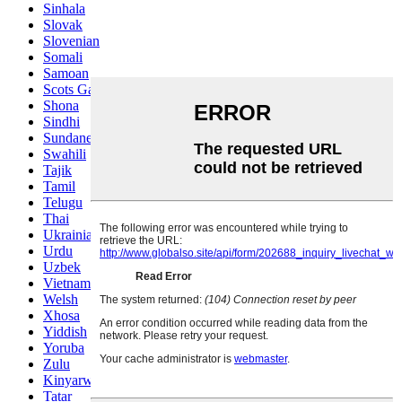
Sinhala
Slovak
Slovenian
Somali
Samoan
Scots Gaelic
Shona
Sindhi
Sundanese
Swahili
Tajik
Tamil
Telugu
Thai
Ukrainian
Urdu
Uzbek
Vietnamese
Welsh
Xhosa
Yiddish
Yoruba
Zulu
Kinyarwanda
Tatar