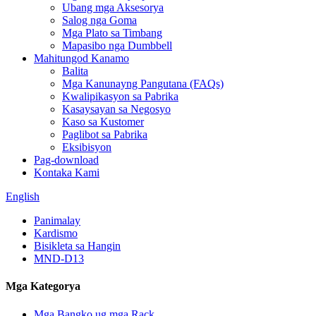
Ubang mga Aksesorya
Salog nga Goma
Mga Plato sa Timbang
Mapasibo nga Dumbbell
Mahitungod Kanamo
Balita
Mga Kanunayng Pangutana (FAQs)
Kwalipikasyon sa Pabrika
Kasaysayan sa Negosyo
Kaso sa Kustomer
Paglibot sa Pabrika
Eksibisyon
Pag-download
Kontaka Kami
English
Panimalay
Kardismo
Bisikleta sa Hangin
MND-D13
Mga Kategorya
Mga Bangko ug mga Rack