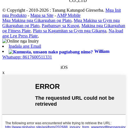
CO.,LTD
© Copyright - 2010-2026 : Tanang Katungod Gireserba.
Mga Init
nga Produkto
-
Mapa sa Site
-
AMP Mobile
Mga Makina nga Gikargahan og Plato
,
Mga Makina sa Gym nga
Gikargahan og Plato
,
Pagbansay sa Kusog
,
Makina nga Gikargahan
og Fitness Plate
,
Plato sa Kagamitan sa Gym nga Gikarga
,
Na-load
ang Leg Press Plate
,
Ipadala ang Email
William
Whatsapp: 8617600511331
iOS
x