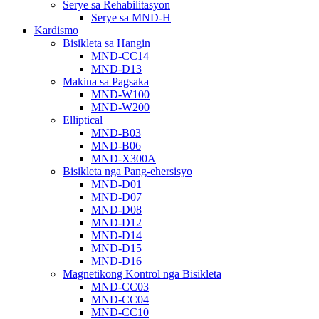
Serye sa Rehabilitasyon
Serye sa MND-H
Kardismo
Bisikleta sa Hangin
MND-CC14
MND-D13
Makina sa Pagsaka
MND-W100
MND-W200
Elliptical
MND-B03
MND-B06
MND-X300A
Bisikleta nga Pang-ehersisyo
MND-D01
MND-D07
MND-D08
MND-D12
MND-D14
MND-D15
MND-D16
Magnetikong Kontrol nga Bisikleta
MND-CC03
MND-CC04
MND-CC10