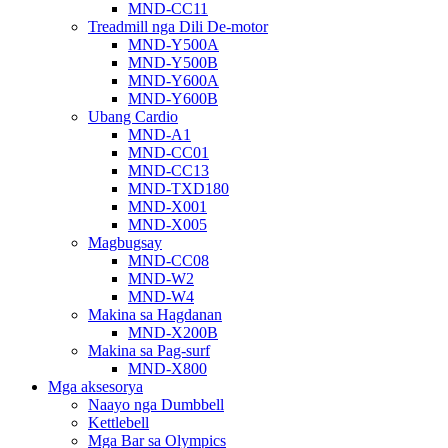
MND-CC11
Treadmill nga Dili De-motor
MND-Y500A
MND-Y500B
MND-Y600A
MND-Y600B
Ubang Cardio
MND-A1
MND-CC01
MND-CC13
MND-TXD180
MND-X001
MND-X005
Magbugsay
MND-CC08
MND-W2
MND-W4
Makina sa Hagdanan
MND-X200B
Makina sa Pag-surf
MND-X800
Mga aksesorya
Naayo nga Dumbbell
Kettlebell
Mga Bar sa Olympics