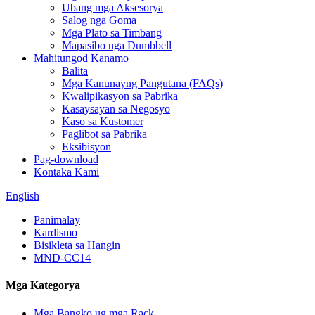
Ubang mga Aksesorya
Salog nga Goma
Mga Plato sa Timbang
Mapasibo nga Dumbbell
Mahitungod Kanamo
Balita
Mga Kanunayng Pangutana (FAQs)
Kwalipikasyon sa Pabrika
Kasaysayan sa Negosyo
Kaso sa Kustomer
Paglibot sa Pabrika
Eksibisyon
Pag-download
Kontaka Kami
English
Panimalay
Kardismo
Bisikleta sa Hangin
MND-CC14
Mga Kategorya
Mga Bangko ug mga Rack