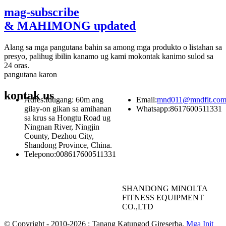
mag-subscribe
& MAHIMONG updated
Alang sa mga pangutana bahin sa among mga produkto o listahan sa
presyo, palihug ibilin kanamo ug kami mokontak kanimo sulod sa
24 oras.
pangutana karon
kontak
us
Adres:
Idugang: 60m ang
Email:
mnd011@mndfit.co
gilay-on gikan sa amihanan
Whatsapp:
8617600511331
sa krus sa Hongtu Road ug
Ningnan River, Ningjin
County, Dezhou City,
Shandong Province, China.
Telepono:
008617600511331
SHANDONG MINOLTA
FITNESS EQUIPMENT
CO.,LTD
© Copyright - 2010-2026 : Tanang Katungod Gireserba.
Mga Init