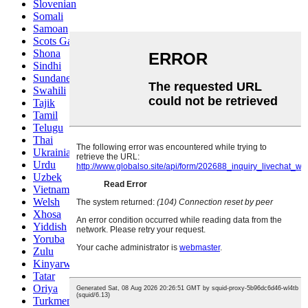
Slovenian
Somali
Samoan
Scots Gaelic
Shona
Sindhi
Sundanese
Swahili
Tajik
Tamil
Telugu
Thai
Ukrainian
Urdu
Uzbek
Vietnamese
Welsh
Xhosa
Yiddish
Yoruba
Zulu
Kinyarwanda
Tatar
Oriya
Turkmen