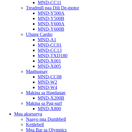
MND-CC11
Treadmill nga Dili De-motor
MND-Y500A
MND-Y500B
MND-Y600A
MND-Y600B
Ubang Cardio
MND-A1
MND-CC01
MND-CC13
MND-TXD180
MND-X001
MND-X005
Magbugsay
MND-CC08
MND-W2
MND-W4
Makina sa Hagdanan
MND-X200B
Makina sa Pag-surf
MND-X800
Mga aksesorya
Naayo nga Dumbbell
Kettlebell
Mga Bar sa Olympics