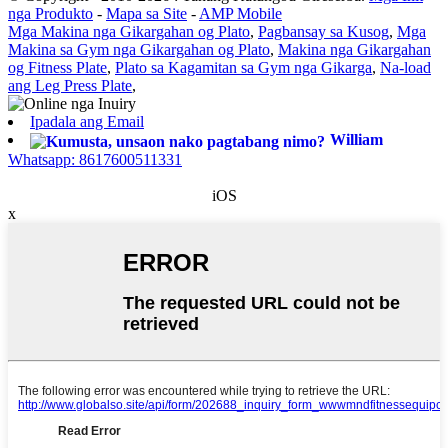
nga Produkto
-
Mapa sa Site
-
AMP Mobile
Mga Makina nga Gikargahan og Plato
,
Pagbansay sa Kusog
,
Mga
Makina sa Gym nga Gikargahan og Plato
,
Makina nga Gikargahan
og Fitness Plate
,
Plato sa Kagamitan sa Gym nga Gikarga
,
Na-load
ang Leg Press Plate
,
Ipadala ang Email
William
Whatsapp: 8617600511331
iOS
x