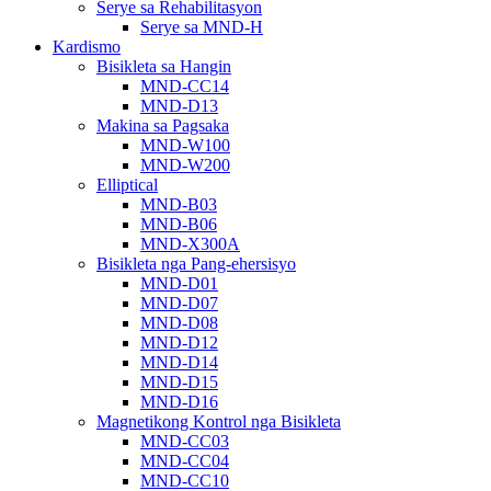
Serye sa Rehabilitasyon
Serye sa MND-H
Kardismo
Bisikleta sa Hangin
MND-CC14
MND-D13
Makina sa Pagsaka
MND-W100
MND-W200
Elliptical
MND-B03
MND-B06
MND-X300A
Bisikleta nga Pang-ehersisyo
MND-D01
MND-D07
MND-D08
MND-D12
MND-D14
MND-D15
MND-D16
Magnetikong Kontrol nga Bisikleta
MND-CC03
MND-CC04
MND-CC10