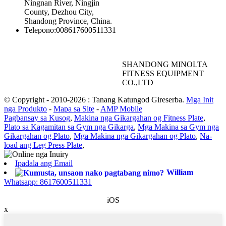
Ningnan River, Ningjin
County, Dezhou City,
Shandong Province, China.
Telepono:
008617600511331
SHANDONG MINOLTA
FITNESS EQUIPMENT
CO.,LTD
© Copyright - 2010-2026 : Tanang Katungod Gireserba.
Mga Init
nga Produkto
-
Mapa sa Site
-
AMP Mobile
Pagbansay sa Kusog
,
Makina nga Gikargahan og Fitness Plate
,
Plato sa Kagamitan sa Gym nga Gikarga
,
Mga Makina sa Gym nga
Gikargahan og Plato
,
Mga Makina nga Gikargahan og Plato
,
Na-
load ang Leg Press Plate
,
Ipadala ang Email
William
Whatsapp: 8617600511331
iOS
x