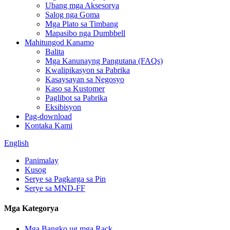
Ubang mga Aksesorya
Salog nga Goma
Mga Plato sa Timbang
Mapasibo nga Dumbbell
Mahitungod Kanamo
Balita
Mga Kanunayng Pangutana (FAQs)
Kwalipikasyon sa Pabrika
Kasaysayan sa Negosyo
Kaso sa Kustomer
Paglibot sa Pabrika
Eksibisyon
Pag-download
Kontaka Kami
English
Panimalay
Kusog
Serye sa Pagkarga sa Pin
Serye sa MND-FF
Mga Kategorya
Mga Bangko ug mga Rack