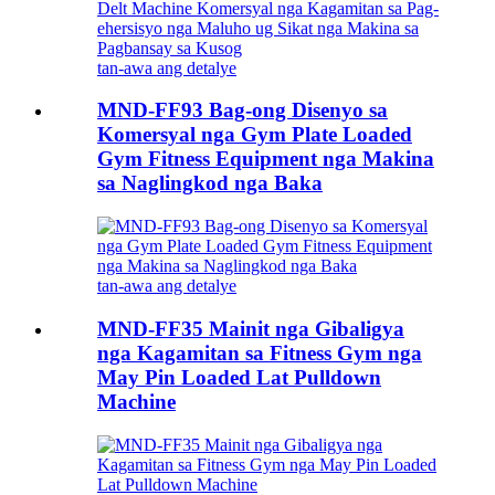
tan-awa ang detalye
MND-FF93 Bag-ong Disenyo sa
Komersyal nga Gym Plate Loaded
Gym Fitness Equipment nga Makina
sa Naglingkod nga Baka
tan-awa ang detalye
MND-FF35 Mainit nga Gibaligya
nga Kagamitan sa Fitness Gym nga
May Pin Loaded Lat Pulldown
Machine