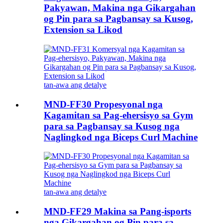
Pakyawan, Makina nga Gikargahan
og Pin para sa Pagbansay sa Kusog,
Extension sa Likod
tan-awa ang detalye
MND-FF30 Propesyonal nga
Kagamitan sa Pag-ehersisyo sa Gym
para sa Pagbansay sa Kusog nga
Naglingkod nga Biceps Curl Machine
tan-awa ang detalye
MND-FF29 Makina sa Pang-isports
nga Gikargahan og Pin para sa