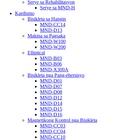
Serye sa Rehabilitasyon
Serye sa MND-H
Kardismo
Bisikleta sa Hangin
MND-CC14
MND-D13
Makina sa Pagsaka
MND-W100
MND-W200
Elliptical
MND-B03
MND-B06
MND-X300A
Bisikleta nga Pang-ehersisyo
MND-D01
MND-D07
MND-D08
MND-D12
MND-D14
MND-D15
MND-D16
Magnetikong Kontrol nga Bisikleta
MND-CC03
MND-CC04
MND-CC10