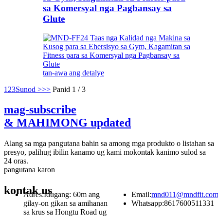
sa Komersyal nga Pagbansay sa
Glute
tan-awa ang detalye
1
2
3
Sunod >
>>
Panid 1 / 3
mag-subscribe
& MAHIMONG updated
Alang sa mga pangutana bahin sa among mga produkto o listahan sa
presyo, palihug ibilin kanamo ug kami mokontak kanimo sulod sa
24 oras.
pangutana karon
kontak
us
Adres:
Idugang: 60m ang
Email:
mnd011@mndfit.co
gilay-on gikan sa amihanan
Whatsapp:
8617600511331
sa krus sa Hongtu Road ug