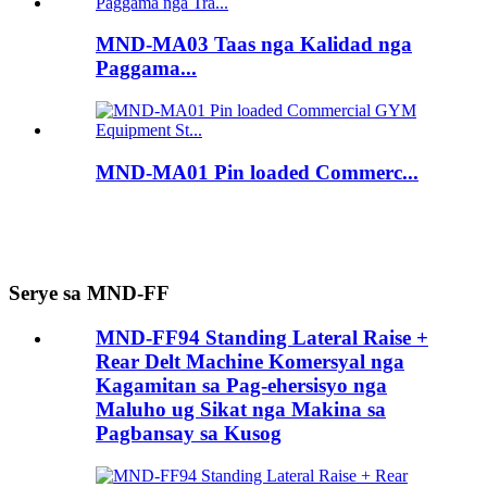
MND-MA03 Taas nga Kalidad nga
Paggama...
MND-MA01 Pin loaded Commerc...
Serye sa MND-FF
MND-FF94 Standing Lateral Raise +
Rear Delt Machine Komersyal nga
Kagamitan sa Pag-ehersisyo nga
Maluho ug Sikat nga Makina sa
Pagbansay sa Kusog