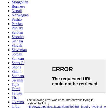
Mongolian
Burmese
Nepali
Norwegian
Pashto
Persian
Punjabi
Serbian
Sesotho
Sinhala
Slovak
Slovenian
Somali
Samoan
Scots Gaelic
Shona
Sindhi
Sundanese
Swahili
Tajik
Tamil
Telugu
Thai
Ukrainian
Urdu