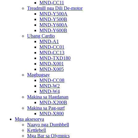
MND-CC11
Treadmill nga Dili De-motor
MND-Y500A
MND-Y500B
MND-Y600A
MND-Y600B
Ubang Cardio
MND-A1
MND-CC01
MND-CC13
MND-TXD180
MND-X001
MND-X005
Magbugsay
MND-CC08
MND-W2
MND-W4
Makina sa Hagdanan
MND-X200B
Makina sa Pag-surf
MND-X800
Mga aksesorya
Naayo nga Dumbbell
Kettlebell
Mga Bar sa Olympics