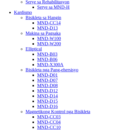
Serye sa Rehabilitasyon
Serye sa MND-H
Kardismo
Bisikleta sa Hangin
MND-CC14
MND-D13
Makina sa Pagsaka
MND-W100
MND-W200
Elliptical
MND-B03
MND-B06
MND-X300A
Bisikleta nga Pang-ehersisyo
MND-D01
MND-D07
MND-D08
MND-D12
MND-D14
MND-D15
MND-D16
Magnetikong Kontrol nga Bisikleta
MND-CC03
MND-CC04
MND-CC10