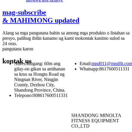
mag-subscribe
& MAHIMONG updated
Alang sa mga pangutana bahin sa among mga produkto o listahan sa
presyo, palihug ibilin kanamo ug kami mokontak kanimo sulod sa
24 oras.
pangutana karon
kontak
us
Adres:
Idugang: 60m ang
Email:
mnd011@mndfit.co
gilay-on gikan sa amihanan
Whatsapp:
8617600511331
sa krus sa Hongtu Road ug
Ningnan River, Ningjin
County, Dezhou City,
Shandong Province, China.
Telepono:
008617600511331
SHANDONG MINOLTA
FITNESS EQUIPMENT
CO.,LTD