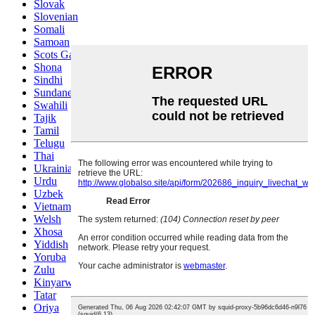
Slovak
Slovenian
Somali
Samoan
Scots Gaelic
Shona
Sindhi
Sundanese
Swahili
Tajik
Tamil
Telugu
Thai
Ukrainian
Urdu
Uzbek
Vietnamese
Welsh
Xhosa
Yiddish
Yoruba
Zulu
Kinyarwanda
Tatar
Oriya