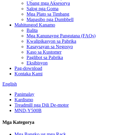
Ubang mga Aksesorya
Salog nga Goma
Mga Plato sa Timbang
Mapasibo nga Dumbbell
Mahitungod Kanamo
Balita
Mga Kanunayng Pangutana (FAQs)
Kwalipikasyon sa Pabrika
Kasaysayan sa Negosyo
Kaso sa Kustomer
Paglibot sa Pabrika
Eksibisyon
Pag-download
Kontaka Kami
English
Panimalay
Kardismo
Treadmill nga Dili De-motor
MND-Y500B
Mga Kategorya
Mga Bangko ug mga Rack