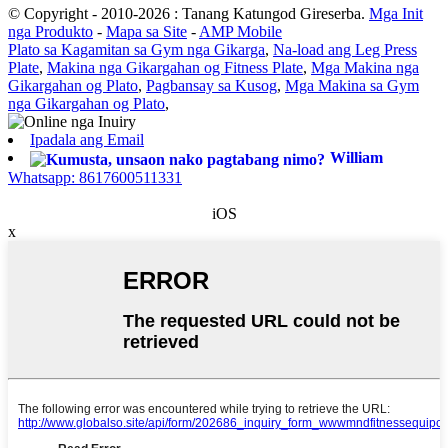
© Copyright - 2010-2026 : Tanang Katungod Gireserba.
Mga Init
nga Produkto
-
Mapa sa Site
-
AMP Mobile
Plato sa Kagamitan sa Gym nga Gikarga
,
Na-load ang Leg Press
Plate
,
Makina nga Gikargahan og Fitness Plate
,
Mga Makina nga
Gikargahan og Plato
,
Pagbansay sa Kusog
,
Mga Makina sa Gym
nga Gikargahan og Plato
,
Ipadala ang Email
William
Whatsapp: 8617600511331
iOS
x