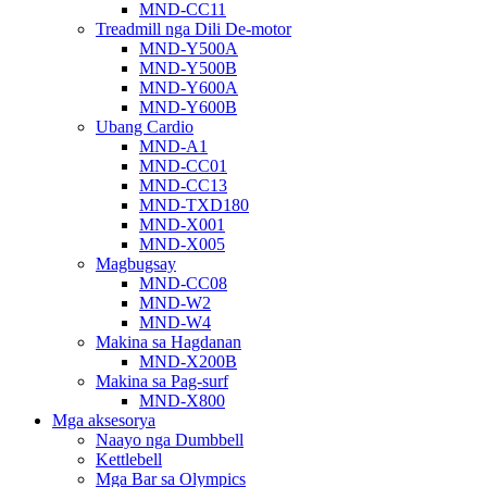
MND-CC11
Treadmill nga Dili De-motor
MND-Y500A
MND-Y500B
MND-Y600A
MND-Y600B
Ubang Cardio
MND-A1
MND-CC01
MND-CC13
MND-TXD180
MND-X001
MND-X005
Magbugsay
MND-CC08
MND-W2
MND-W4
Makina sa Hagdanan
MND-X200B
Makina sa Pag-surf
MND-X800
Mga aksesorya
Naayo nga Dumbbell
Kettlebell
Mga Bar sa Olympics