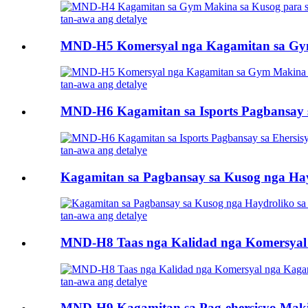
tan-awa ang detalye
MND-H5 Komersyal nga Kagamitan sa Gym M
tan-awa ang detalye
MND-H6 Kagamitan sa Isports Pagbansay s
tan-awa ang detalye
Kagamitan sa Pagbansay sa Kusog nga Ha
tan-awa ang detalye
MND-H8 Taas nga Kalidad nga Komersyal 
tan-awa ang detalye
MND-H9 Kagamitan sa Pag-ehersisyo Makina