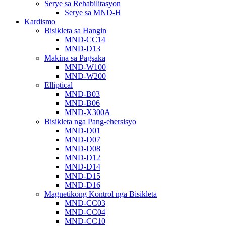
Serye sa Rehabilitasyon
Serye sa MND-H
Kardismo
Bisikleta sa Hangin
MND-CC14
MND-D13
Makina sa Pagsaka
MND-W100
MND-W200
Elliptical
MND-B03
MND-B06
MND-X300A
Bisikleta nga Pang-ehersisyo
MND-D01
MND-D07
MND-D08
MND-D12
MND-D14
MND-D15
MND-D16
Magnetikong Kontrol nga Bisikleta
MND-CC03
MND-CC04
MND-CC10