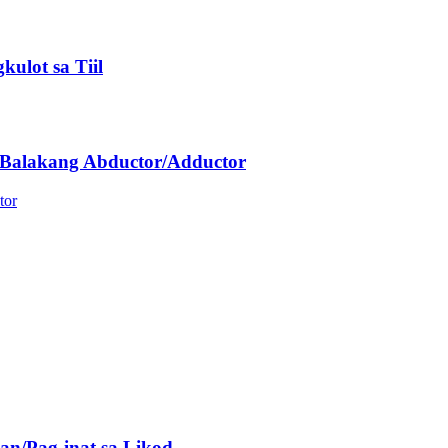
ulot sa Tiil
 Balakang Abductor/Adductor
an/Pag-inat sa Likod