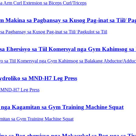
akina sa Pagbansay sa Kusog Pag-inat sa Tiil/ Pagk
a Ehersisyo sa Tiil Komersyal nga Gym Kahimsog sa
ydroliko sa MND-H7 Leg Press
nga Kagamitan sa Gym Training Machine Squat
 sa Pag-ehersisyo nga Makasukol sa Pag-uga sa Tiy