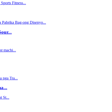
ur...
...