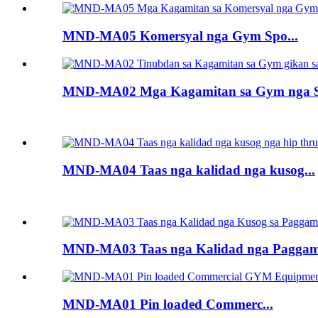
MND-MA05 Komersyal nga Gym Spo...
MND-MA02 Mga Kagamitan sa Gym nga So
MND-MA04 Taas nga kalidad nga kusog...
MND-MA03 Taas nga Kalidad nga Paggama
MND-MA01 Pin loaded Commerc...