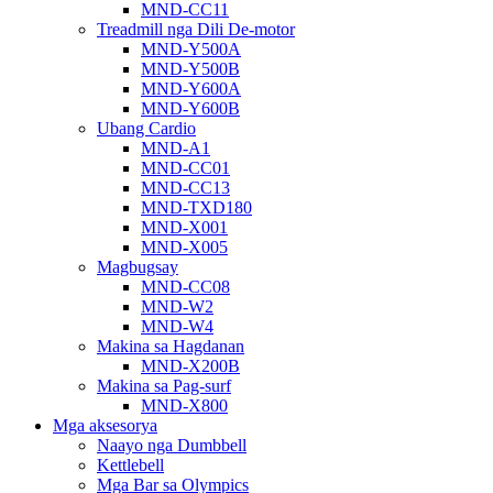
MND-CC11
Treadmill nga Dili De-motor
MND-Y500A
MND-Y500B
MND-Y600A
MND-Y600B
Ubang Cardio
MND-A1
MND-CC01
MND-CC13
MND-TXD180
MND-X001
MND-X005
Magbugsay
MND-CC08
MND-W2
MND-W4
Makina sa Hagdanan
MND-X200B
Makina sa Pag-surf
MND-X800
Mga aksesorya
Naayo nga Dumbbell
Kettlebell
Mga Bar sa Olympics