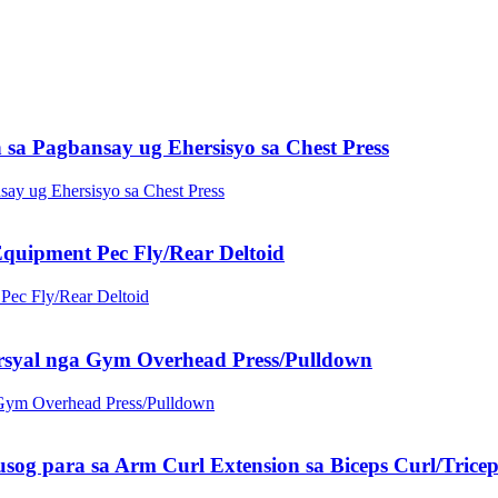
a Pagbansay ug Ehersisyo sa Chest Press
quipment Pec Fly/Rear Deltoid
syal nga Gym Overhead Press/Pulldown
 para sa Arm Curl Extension sa Biceps Curl/Tricep