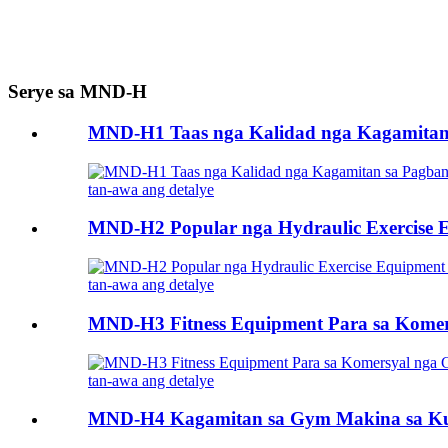
Serye sa MND-H
MND-H1 Taas nga Kalidad nga Kagamitan s
tan-awa ang detalye
MND-H2 Popular nga Hydraulic Exercise E
tan-awa ang detalye
MND-H3 Fitness Equipment Para sa Komer
tan-awa ang detalye
MND-H4 Kagamitan sa Gym Makina sa Kusog