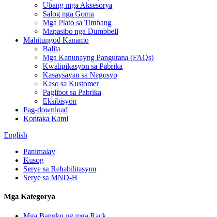
Ubang mga Aksesorya
Salog nga Goma
Mga Plato sa Timbang
Mapasibo nga Dumbbell
Mahitungod Kanamo
Balita
Mga Kanunayng Pangutana (FAQs)
Kwalipikasyon sa Pabrika
Kasaysayan sa Negosyo
Kaso sa Kustomer
Paglibot sa Pabrika
Eksibisyon
Pag-download
Kontaka Kami
English
Panimalay
Kusog
Serye sa Rehabilitasyon
Serye sa MND-H
Mga Kategorya
Mga Bangko ug mga Rack