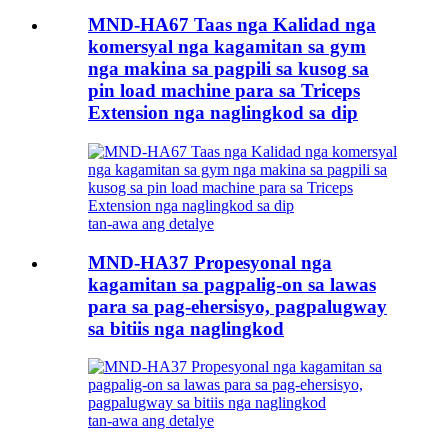
MND-HA67 Taas nga Kalidad nga
komersyal nga kagamitan sa gym
nga makina sa pagpili sa kusog sa
pin load machine para sa Triceps
Extension nga naglingkod sa dip
tan-awa ang detalye
MND-HA37 Propesyonal nga
kagamitan sa pagpalig-on sa lawas
para sa pag-ehersisyo, pagpalugway
sa bitiis nga naglingkod
tan-awa ang detalye