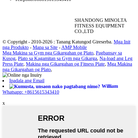
SHANDONG MINOLTA
FITNESS EQUIPMENT
CO.,LTD
© Copyright - 2010-2026 : Tanang Katungod Gireserba.
Mga Init
nga Produkto
-
Mapa sa Site
-
AMP Mobile
Mga Makina sa Gym nga Gikargahan og Plato
,
Pagbansay sa
Kusog
,
Plato sa Kagamitan sa Gym nga Gikarga
,
Na-load ang Leg
Press Plate
,
Makina nga Gikargahan og Fitness Plate
,
Mga Makina
nga Gikargahan og Plato
,
Ipadala ang Email
William
Whatsapp: +8615615343410
x