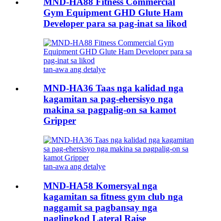
MND-HA88 Fitness Commercial
Gym Equipment GHD Glute Ham
Developer para sa pag-inat sa likod
tan-awa ang detalye
MND-HA36 Taas nga kalidad nga
kagamitan sa pag-ehersisyo nga
makina sa pagpalig-on sa kamot
Gripper
tan-awa ang detalye
MND-HA58 Komersyal nga
kagamitan sa fitness gym club nga
naggamit sa pagbansay nga
naglingkod Lateral Raise