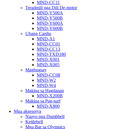
MND-CC11
Treadmill nga Dili De-motor
MND-Y500A
MND-Y500B
MND-Y600A
MND-Y600B
Ubang Cardio
MND-A1
MND-CC01
MND-CC13
MND-TXD180
MND-X001
MND-X005
Magbugsay
MND-CC08
MND-W2
MND-W4
Makina sa Hagdanan
MND-X200B
Makina sa Pag-surf
MND-X800
Mga aksesorya
Naayo nga Dumbbell
Kettlebell
Mga Bar sa Olympics