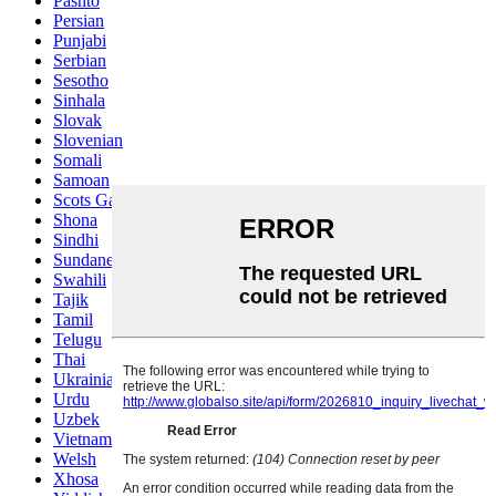
Pashto
Persian
Punjabi
Serbian
Sesotho
Sinhala
Slovak
Slovenian
Somali
Samoan
Scots Gaelic
Shona
Sindhi
Sundanese
Swahili
Tajik
Tamil
Telugu
Thai
Ukrainian
Urdu
Uzbek
Vietnamese
Welsh
Xhosa