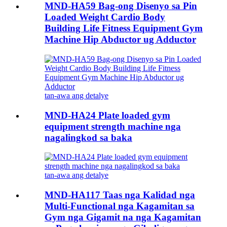
MND-HA59 Bag-ong Disenyo sa Pin
Loaded Weight Cardio Body
Building Life Fitness Equipment Gym
Machine Hip Abductor ug Adductor
tan-awa ang detalye
MND-HA24 Plate loaded gym
equipment strength machine nga
nagalingkod sa baka
tan-awa ang detalye
MND-HA117 Taas nga Kalidad nga
Multi-Functional nga Kagamitan sa
Gym nga Gigamit na nga Kagamitan