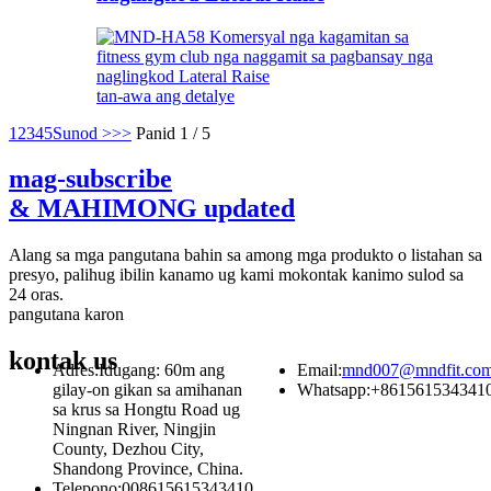
tan-awa ang detalye
1
2
3
4
5
Sunod >
>>
Panid 1 / 5
mag-subscribe
& MAHIMONG updated
Alang sa mga pangutana bahin sa among mga produkto o listahan sa
presyo, palihug ibilin kanamo ug kami mokontak kanimo sulod sa
24 oras.
pangutana karon
kontak
us
Adres:
Idugang: 60m ang
Email:
mnd007@mndfit.co
gilay-on gikan sa amihanan
Whatsapp:
+861561534341
sa krus sa Hongtu Road ug
Ningnan River, Ningjin
County, Dezhou City,
Shandong Province, China.
Telepono:
008615615343410