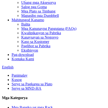
Ubang mga Aksesorya
Salog nga Goma
Mga Plato sa Timbang
Mapasibo nga Dumbbell
Mahitungod Kanamo
Balita
Mga Kanunayng Pangutana (FAQs)
Kwalipikasyon sa Pabrika
Kasaysayan sa Negosyo
Kaso sa Kustomer
Paglibot sa Pabrika
Eksibisyon
Pag-download
Kontaka Kami
English
Panimalay
Kusog
Serye sa Pagkarga sa Plato
Serye sa MND-HA
Mga Kategorya
Mga Bangko ug mga Rack