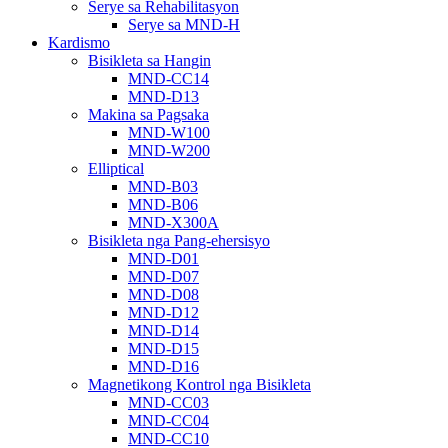
Serye sa Rehabilitasyon
Serye sa MND-H
Kardismo
Bisikleta sa Hangin
MND-CC14
MND-D13
Makina sa Pagsaka
MND-W100
MND-W200
Elliptical
MND-B03
MND-B06
MND-X300A
Bisikleta nga Pang-ehersisyo
MND-D01
MND-D07
MND-D08
MND-D12
MND-D14
MND-D15
MND-D16
Magnetikong Kontrol nga Bisikleta
MND-CC03
MND-CC04
MND-CC10