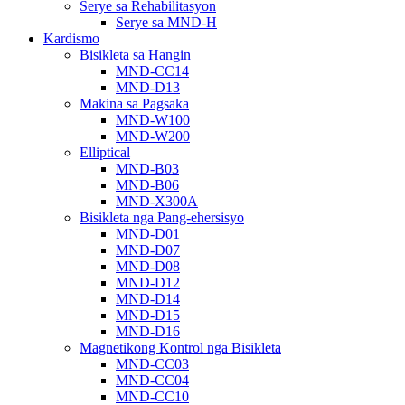
Serye sa Rehabilitasyon
Serye sa MND-H
Kardismo
Bisikleta sa Hangin
MND-CC14
MND-D13
Makina sa Pagsaka
MND-W100
MND-W200
Elliptical
MND-B03
MND-B06
MND-X300A
Bisikleta nga Pang-ehersisyo
MND-D01
MND-D07
MND-D08
MND-D12
MND-D14
MND-D15
MND-D16
Magnetikong Kontrol nga Bisikleta
MND-CC03
MND-CC04
MND-CC10