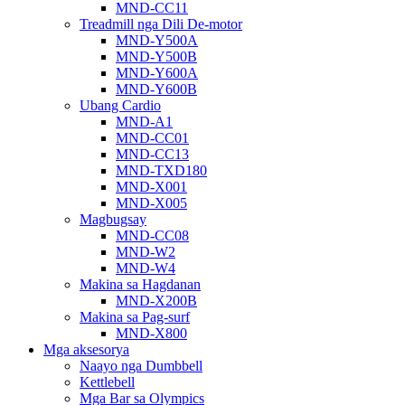
MND-CC11
Treadmill nga Dili De-motor
MND-Y500A
MND-Y500B
MND-Y600A
MND-Y600B
Ubang Cardio
MND-A1
MND-CC01
MND-CC13
MND-TXD180
MND-X001
MND-X005
Magbugsay
MND-CC08
MND-W2
MND-W4
Makina sa Hagdanan
MND-X200B
Makina sa Pag-surf
MND-X800
Mga aksesorya
Naayo nga Dumbbell
Kettlebell
Mga Bar sa Olympics