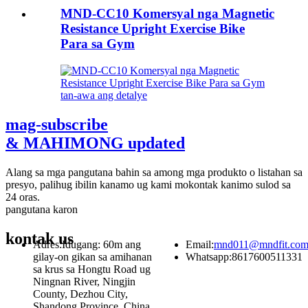
MND-CC10 Komersyal nga Magnetic
Resistance Upright Exercise Bike
Para sa Gym
tan-awa ang detalye
mag-subscribe
& MAHIMONG updated
Alang sa mga pangutana bahin sa among mga produkto o listahan sa
presyo, palihug ibilin kanamo ug kami mokontak kanimo sulod sa
24 oras.
pangutana karon
kontak
us
Adres:
Idugang: 60m ang
Email:
mnd011@mndfit.co
gilay-on gikan sa amihanan
Whatsapp:
8617600511331
sa krus sa Hongtu Road ug
Ningnan River, Ningjin
County, Dezhou City,
Shandong Province, China.