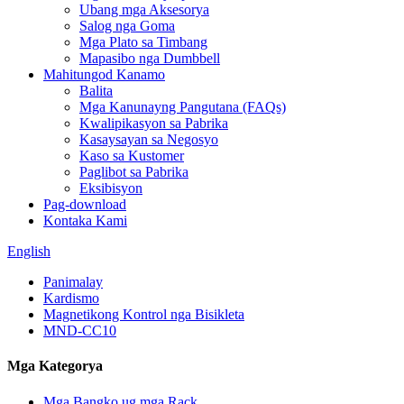
Ubang mga Aksesorya
Salog nga Goma
Mga Plato sa Timbang
Mapasibo nga Dumbbell
Mahitungod Kanamo
Balita
Mga Kanunayng Pangutana (FAQs)
Kwalipikasyon sa Pabrika
Kasaysayan sa Negosyo
Kaso sa Kustomer
Paglibot sa Pabrika
Eksibisyon
Pag-download
Kontaka Kami
English
Panimalay
Kardismo
Magnetikong Kontrol nga Bisikleta
MND-CC10
Mga Kategorya
Mga Bangko ug mga Rack