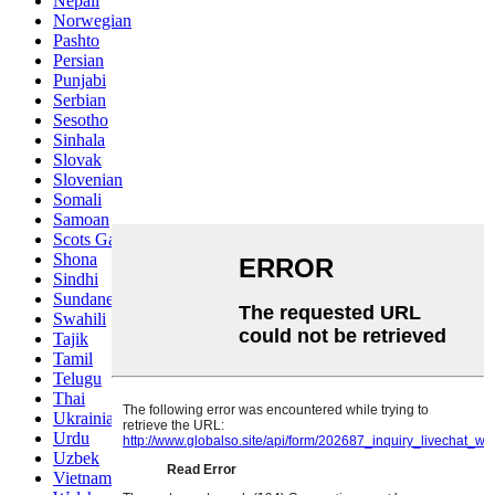
Nepali
Norwegian
Pashto
Persian
Punjabi
Serbian
Sesotho
Sinhala
Slovak
Slovenian
Somali
Samoan
Scots Gaelic
Shona
Sindhi
Sundanese
Swahili
Tajik
Tamil
Telugu
Thai
Ukrainian
Urdu
Uzbek
Vietnamese