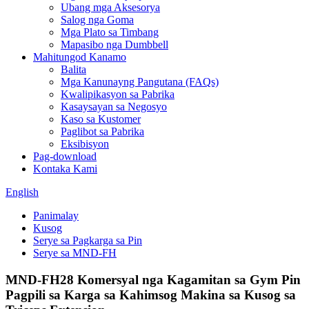
Ubang mga Aksesorya
Salog nga Goma
Mga Plato sa Timbang
Mapasibo nga Dumbbell
Mahitungod Kanamo
Balita
Mga Kanunayng Pangutana (FAQs)
Kwalipikasyon sa Pabrika
Kasaysayan sa Negosyo
Kaso sa Kustomer
Paglibot sa Pabrika
Eksibisyon
Pag-download
Kontaka Kami
English
Panimalay
Kusog
Serye sa Pagkarga sa Pin
Serye sa MND-FH
MND-FH28 Komersyal nga Kagamitan sa Gym Pin
Pagpili sa Karga sa Kahimsog Makina sa Kusog sa