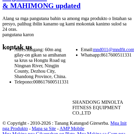
& MAHIMONG updated
Alang sa mga pangutana bahin sa among mga produkto o listahan sa
presyo, palihug ibilin kanamo ug kami mokontak kanimo sulod sa
24 oras.
pangutana karon
kontak
us
Adres:
Idugang: 60m ang
Email:
mnd011@mndfit.co
gilay-on gikan sa amihanan
Whatsapp:
8617600511331
sa krus sa Hongtu Road ug
Ningnan River, Ningjin
County, Dezhou City,
Shandong Province, China.
Telepono:
008617600511331
SHANDONG MINOLTA
FITNESS EQUIPMENT
CO.,LTD
© Copyright - 2010-2026 : Tanang Katungod Gireserba.
Mga Init
nga Produkto
-
Mapa sa Site
-
AMP Mobile
Mga Makina nga Gikargahan og Plato
,
Mga Makina sa Gym nga