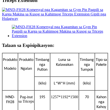
Triceps Extension
Talaan sa Espisipikasyon:
Produkto
Produkto
Timbang
Luna sa
Timbang
Tipo sa
nga
Kalawakan
nga
Pakete
Modelo
Ngalan
Putlon
Tumpok
(kilo)
L*W*H (mm)
(kilo)
Pag-inat
1257*1192*1500
MND-
195
70
Kahon
sa Triceps
FH28
nga
Kahoy