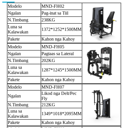
Modelo
MND-FH02
Ngalan
Pag-inat sa Tiil
N.Timbang
238KG
Luna sa
1372*1252*1500MM
Kalawakan
Pakete
Kahon nga Kahoy
Modelo
MND-FH05
Ngalan
Pagtaas sa Lateral
N.Timbang
202KG
Luna sa
1287*1245*1500MM
Kalawakan
Pakete
Kahon nga Kahoy
Modelo
MND-FH07
Likod nga Delt/Pec
Ngalan
Fly
N.Timbang
212KG
Luna sa
1349*1018*2095MM
Kalawakan
Pakete
Kahon nga Kahoy