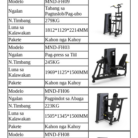
Modelo
MND-FH09
Tabang sa
Ngalan
Pagtuslob/Pag-ubo
N.Timbang
279KG
Luna sa
1812*1129*2214MM
Kalawakan
Pakete
Kahon nga Kahoy
Modelo
MND-FH03
Ngalan
Pag-press sa Tiil
N.Timbang
245KG
Luna sa
1969*1125*1500MM
Kalawakan
Pakete
Kahon nga Kahoy
Modelo
MND-FH06
Ngalan
Pagpindot sa Abaga
N.Timbang
223KG
Luna sa
1505*1345*1500MM
Kalawakan
Pakete
Kahon nga Kahoy
Modelo
MND-FH08