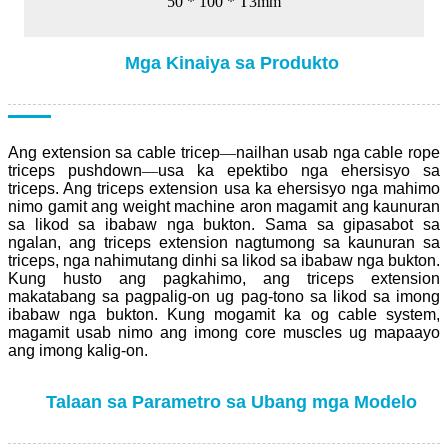
50 * 100 * T3mm
Mga Kinaiya sa Produkto
Ang extension sa cable tricep
—
nailhan usab nga cable rope
triceps pushdown
—
usa ka epektibo nga ehersisyo sa
triceps. Ang triceps extension usa ka ehersisyo nga mahimo
nimo gamit ang weight machine aron magamit ang kaunuran
sa likod sa ibabaw nga bukton. Sama sa gipasabot sa
ngalan, ang triceps extension nagtumong sa kaunuran sa
triceps, nga nahimutang dinhi sa likod sa ibabaw nga bukton.
Kung husto ang pagkahimo, ang triceps extension
makatabang sa pagpalig-on ug pag-tono sa likod sa imong
ibabaw nga bukton. Kung mogamit ka og cable system,
magamit usab nimo ang imong core muscles ug mapaayo
ang imong kalig-on.
Talaan sa Parametro sa Ubang mga Modelo