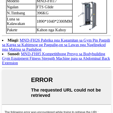
Modelo
MND-FH17
Ngalan
FTS Glide
N.Timbang
396KG
Luna sa
1890*1040*2300MM
Kalawakan
Pakete
Kahon nga Kahoy
Miagi:
MND-FH26 Pabrika nga Kagamitan sa Gym Pin Pagpili
sa Karga sa Kahimsog ug Pagpalig-on sa Lawas nga Naglingkod
nga Makina sa Paglubog
Sunod:
MND-FH85 Kompetitibong Presyo sa Bodybuilding
Gym Equipment Fitness Strength Machine para sa Abdominal Back
Extension