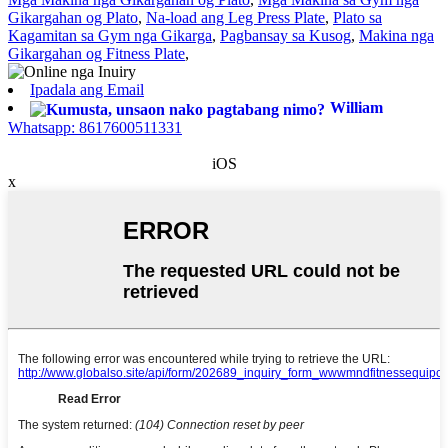
Gikargahan og Plato
,
Na-load ang Leg Press Plate
,
Plato sa
Kagamitan sa Gym nga Gikarga
,
Pagbansay sa Kusog
,
Makina nga
Gikargahan og Fitness Plate
,
Ipadala ang Email
William
Whatsapp: 8617600511331
iOS
x