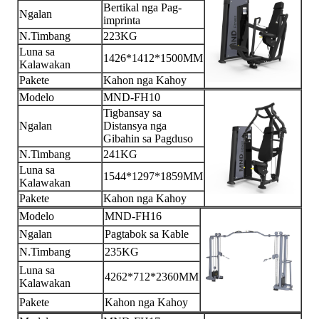
Bertikal nga Pag-
Ngalan
imprinta
N.Timbang
223KG
Luna sa
1426*1412*1500MM
Kalawakan
Pakete
Kahon nga Kahoy
Modelo
MND-FH10
Tigbansay sa
Ngalan
Distansya nga
Gibahin sa Pagduso
N.Timbang
241KG
Luna sa
1544*1297*1859MM
Kalawakan
Pakete
Kahon nga Kahoy
Modelo
MND-FH16
Ngalan
Pagtabok sa Kable
N.Timbang
235KG
Luna sa
4262*712*2360MM
Kalawakan
Pakete
Kahon nga Kahoy