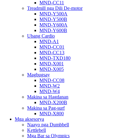
MND-CC11
Treadmill nga Dili De-motor
MND-Y500A
MND-Y500B
MND-Y600A
MND-Y600B
Ubang Cardio
MND-A1
MND-CC01
MND-CC13
MND-TXD180
MND-X001
MND-X005
Magbugsay
MND-CC08
MND-W2
MND-W4
Makina sa Hagdanan
MND-X200B
Makina sa Pag-surf
MND-X800
Mga aksesorya
Naayo nga Dumbbell
Kettlebell
Mga Bar sa Olympics