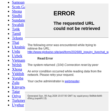
Samoan
Scots Gaelic
Shona
Sindhi
Sundanese
Swahili
Tajik
Tamil
Telugu
Thai
Ukrainian
Urdu
Uzbek
Vietnamese
Welsh
Xhosa
Yiddish
Yoruba
Zulu
Kinyarwanda
Tatar
Oriya
Turkmen
Uyghur