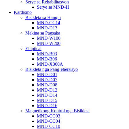
Serye sa Rehabilitasyon
Serye sa MND-H
Kardismo
Bisikleta sa Hangin
MND-CC14
MND-D13
Makina sa Pagsaka
MND-W100
MND-W200
Elliptical
MND-B03
MND-B06
MND-X300A
Bisikleta nga Pang-ehersisyo
MND-D01
MND-D07
MND-D08
MND-D12
MND-D14
MND-D15
MND-D16
Magnetikong Kontrol nga Bisikleta
MND-CC03
MND-CC04
MND-CC10