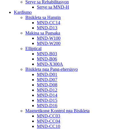
Serye sa Rehabilitasyon
Serye sa MND-H
Kardismo
Bisikleta sa Hangin
MND-CC14
MND-D13
Makina sa Pagsaka
MND-W100
MND-W200
Elliptical
MND-B03
MND-B06
MND-X300A
Bisikleta nga Pang-ehersisyo
MND-D01
MND-D07
MND-D08
MND-D12
MND-D14
MND-D15
MND-D16
Magnetikong Kontrol nga Bisikleta
MND-CC03
MND-CC04
MND-CC10