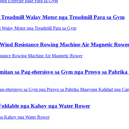
m Treadmill Walay Motor nga Treadmill Para sa Gym
ind Resistance Rowing Machine Air Magnetic Rowe
an sa Pag-ehersisyo sa Gym nga Presyo sa Pabrika
oldable nga Kahoy nga Water Rower