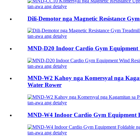
tan-awa ang detalye
Dili-Demotor nga Magnetic Resistance Gy
tan-awa ang detalye
MND-D20 Indoor Cardio Gym Equipment W
tan-awa ang detalye
MND-W2 Kahoy nga Komersyal nga Kagamit
Water Rower
tan-awa ang detalye
MND-W4 Indoor Cardio Gym Equipment F
tan-awa ang detalye