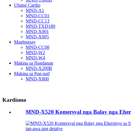
Ubang Cardio
MND-A1
MND-CC01
MND-CC13
MND-TXD180
MND-X001
MND-X005
Magbugsay
MND-CC08
MND-W2
MND-W4
Makina sa Hagdanan
MND-X200B
Makina sa Pag-surf
MND-X800
Kardismo
MND-X520 Komersyal nga Balay nga Ehersi
tan-awa ang detalye