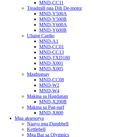
MND-CC11
Treadmill nga Dili De-motor
MND-Y500A
MND-Y500B
MND-Y600A
MND-Y600B
Ubang Cardio
MND-A1
MND-CC01
MND-CC13
MND-TXD180
MND-X001
MND-X005
Magbugsay
MND-CC08
MND-W2
MND-W4
Makina sa Hagdanan
MND-X200B
Makina sa Pag-surf
MND-X800
Mga aksesorya
Naayo nga Dumbbell
Kettlebell
Mga Bar sa Olympics