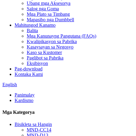
Ubang mga Aksesorya
Salog nga Goma
Mga Plato sa Timbang
Mapasibo nga Dumbbell
Mahitungod Kanamo
Balita
Mga Kanunayng Pangutana (FAQs)
Kwalipikasyon sa Pabrika
Kasaysayan sa Negosyo
Kaso sa Kustomer
Paglibot sa Pabrika
Eksibisyon
Pag-download
Kontaka Kami
English
Panimalay
Kardismo
Mga Kategorya
Bisikleta sa Hangin
MND-CC14
MND-D13