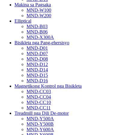
Makina sa Pagsaka
MND-W100
MND-W200
Elliptical
MND-B03
MND-B06
MND-X300A
Bisikleta nga Pang-ehersisyo
MND-D01
MND-D07
MND-D08
MND-D12
MND-D14
MND-D15
MND-D16
Magnetikong Kontrol nga Bisikleta
MND-CC03
MND-CC04
MND-CC10
MND-CC11
Treadmill nga Dili De-motor
MND-Y500A
MND-Y500B
MND-Y600A
MND-Y600B