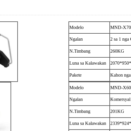
Modelo
MND-X70
Ngalan
2 sa 1 nga
N.Timbang
260KG
Luna sa Kalawakan
2070*950
Pakete
Kahon nga
Modelo
MND-X60
Ngalan
Komersyal 
N.Timbang
201KG
Luna sa Kalawakan
2339*924