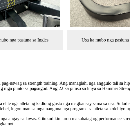
ubo nga pasiuna sa Ingles
Usa ka mubo nga pasiuna 
ag-uswag sa strength training. Ang managlahi nga anggulo tali sa hip
ng mga punto sa pagsugod. Ang 22 ka piraso sa linya sa Hammer Stren
elite nga atleta ug kadtong gusto nga magbansay sama sa usa. Sulod s
lebel, ingon man sa mga nanguna nga programa sa atleta sa kolehiyo u
nga angay sa lawas. Gitukod kini aron makahatag og performance stre
ngkamot.