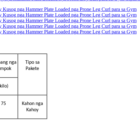
ang nga
Tipo sa
umpok
Pakete
kilo)
75
Kahon nga
Kahoy