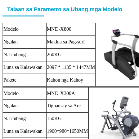
Talaan sa Parametro sa Ubang mga Modelo
Modelo
MND-X800
Ngalan
Makina sa Pag-surf
N.Timbang
260KG
Luna sa Kalawakan
2097 * 1135 * 1447MM
Pakete
Kahon nga Kahoy
Modelo
MND-X300A
Ngalan
Tigbansay sa Arc
N.Timbang
150KG
Luna sa Kalawakan
1900*980*1650MM