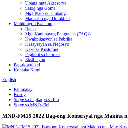
Ubang mga Aksesorya
Salog nga Goma
Mga Plato sa Timbang
Mapasibo nga Dumbbell
Mahitungod Kanamo
Balita
Mga Kanunayng Pangutana (FAQs)
Kwalipikasyon sa Pabrika
Kasaysayan sa Negosyo
Kaso sa Kustomer
Paglibot sa Pabrika
Eksibisyon
Pag-download
Kontaka Kami
English
Panimalay
Kusog
Serye sa Pagkarga sa Pin
Serye sa MND-FM
MND-FM15 2022 Bag-ong Komersyal nga Makina ng