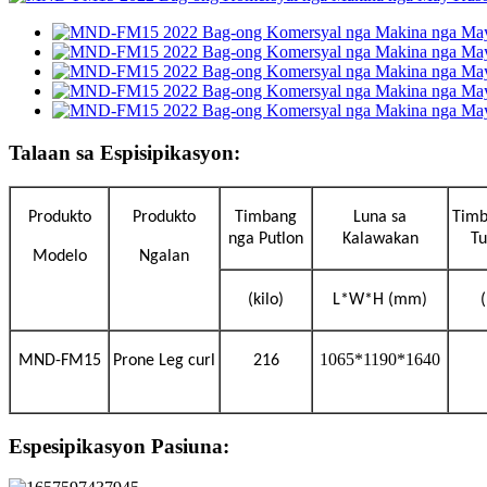
Talaan sa Espisipikasyon:
Produkto
Produkto
Timbang
Luna sa
Timb
nga Putlon
Kalawakan
T
Modelo
Ngalan
(kilo)
L*W*H (mm)
(
1065*1190*1640
MND-FM15
Prone Leg curl
216
Espesipikasyon Pasiuna: