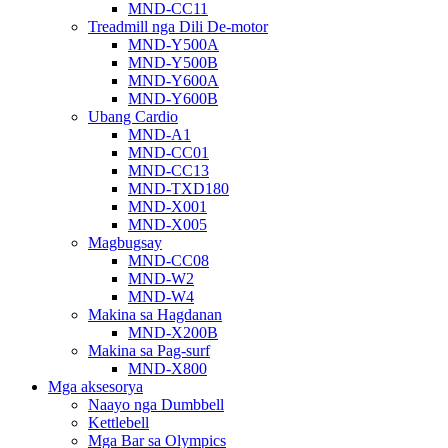
MND-CC11
Treadmill nga Dili De-motor
MND-Y500A
MND-Y500B
MND-Y600A
MND-Y600B
Ubang Cardio
MND-A1
MND-CC01
MND-CC13
MND-TXD180
MND-X001
MND-X005
Magbugsay
MND-CC08
MND-W2
MND-W4
Makina sa Hagdanan
MND-X200B
Makina sa Pag-surf
MND-X800
Mga aksesorya
Naayo nga Dumbbell
Kettlebell
Mga Bar sa Olympics