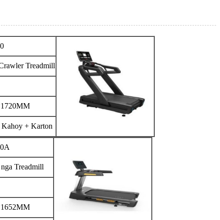
0
 Crawler Treadmill
*1720MM
 Kahoy + Karton
0A
nga Treadmill
*1652MM