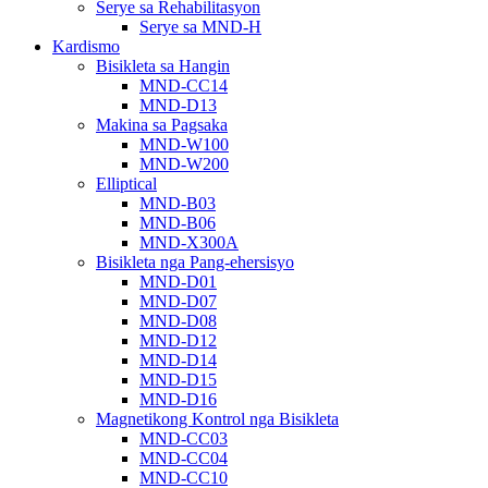
Serye sa Rehabilitasyon
Serye sa MND-H
Kardismo
Bisikleta sa Hangin
MND-CC14
MND-D13
Makina sa Pagsaka
MND-W100
MND-W200
Elliptical
MND-B03
MND-B06
MND-X300A
Bisikleta nga Pang-ehersisyo
MND-D01
MND-D07
MND-D08
MND-D12
MND-D14
MND-D15
MND-D16
Magnetikong Kontrol nga Bisikleta
MND-CC03
MND-CC04
MND-CC10