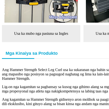
Usa ka mubo nga pasiuna sa Ingles
Usa ka m
Mga Kinaiya sa Produkto
Ang Hammer Strength Select Leg Curl usa ka sukaranan nga bahin sa p
ang mapasibo nga posisyon sa pagsugod naghatag og lima ka lain-lai
Hammer Strength.
Lig-on nga kagamitan sa pagbansay sa kusog nga gihimo alang sa mga 
mga propesyonal nga atleta nga nakigkompetensya sa labing taas nga 
Ang kagamitan sa Hammer Strength gidisenyo aron molihok sa paagi 
dili eksklusibo, kini gituyo alang sa bisan kinsa nga andam nga mani