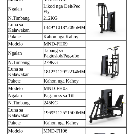
Likod nga Delt/Pec
Ngalan
Fly
N.Timbang
212KG
Luna sa
1349*1018*2095MM
Kalawakan
Pakete
Kahon nga Kahoy
Modelo
MND-FH09
Tabang sa
Ngalan
Pagtuslob/Pag-ubo
N.Timbang
279KG
Luna sa
1812*1129*2214MM
Kalawakan
Pakete
Kahon nga Kahoy
Modelo
MND-FH03
Ngalan
Pag-press sa Tiil
N.Timbang
245KG
Luna sa
1969*1125*1500MM
Kalawakan
Pakete
Kahon nga Kahoy
Modelo
MND-FH06