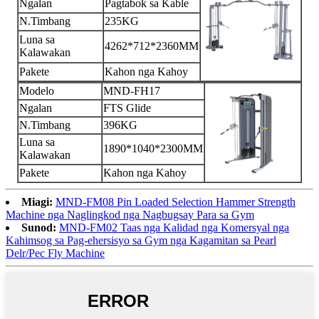
Ngalan
Pagtabok sa Kable
N.Timbang
235KG
Luna sa
4262*712*2360MM
Kalawakan
Pakete
Kahon nga Kahoy
Modelo
MND-FH17
Ngalan
FTS Glide
N.Timbang
396KG
Luna sa
1890*1040*2300MM
Kalawakan
Pakete
Kahon nga Kahoy
Miagi:
MND-FM08 Pin Loaded Selection Hammer Strength
Machine nga Naglingkod nga Nagbugsay Para sa Gym
Sunod:
MND-FM02 Taas nga Kalidad nga Komersyal nga
Kahimsog sa Pag-ehersisyo sa Gym nga Kagamitan sa Pearl
Delr/Pec Fly Machine