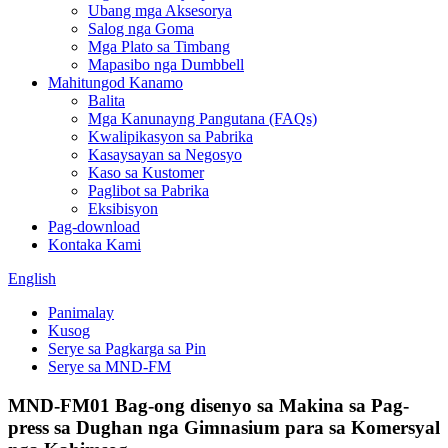
Ubang mga Aksesorya
Salog nga Goma
Mga Plato sa Timbang
Mapasibo nga Dumbbell
Mahitungod Kanamo
Balita
Mga Kanunayng Pangutana (FAQs)
Kwalipikasyon sa Pabrika
Kasaysayan sa Negosyo
Kaso sa Kustomer
Paglibot sa Pabrika
Eksibisyon
Pag-download
Kontaka Kami
English
Panimalay
Kusog
Serye sa Pagkarga sa Pin
Serye sa MND-FM
MND-FM01 Bag-ong disenyo sa Makina sa Pag-
press sa Dughan nga Gimnasium para sa Komersyal