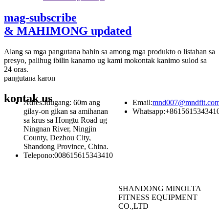
mag-subscribe
& MAHIMONG updated
Alang sa mga pangutana bahin sa among mga produkto o listahan sa
presyo, palihug ibilin kanamo ug kami mokontak kanimo sulod sa
24 oras.
pangutana karon
kontak
us
Adres:
Idugang: 60m ang
Email:
mnd007@mndfit.co
gilay-on gikan sa amihanan
Whatsapp:
+861561534341
sa krus sa Hongtu Road ug
Ningnan River, Ningjin
County, Dezhou City,
Shandong Province, China.
Telepono:
008615615343410
SHANDONG MINOLTA
FITNESS EQUIPMENT
CO.,LTD