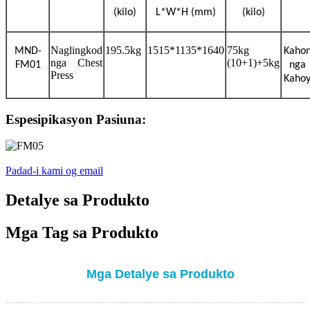
(kilo)
L*W*H (mm)
(kilo)
Naglingkod
195.5kg
1515*1135*1640
75kg
MND-
Kaho
nga Chest
(10+1)+5kg
FM01
nga
Press
Kaho
Espesipikasyon Pasiuna:
Padad-i kami og email
Detalye sa Produkto
Mga Tag sa Produkto
Mga Detalye sa Produkto