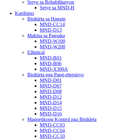
Serye sa Rehabilitasyon
Serye sa MND-H
Kardismo
Bisikleta sa Hangin
MND-CC14
MND-D13
Makina sa Pagsaka
MND-W100
MND-W200
Elliptical
MND-B03
MND-B06
MND-X300A
Bisikleta nga Pang-ehersisyo
MND-D01
MND-D07
MND-D08
MND-D12
MND-D14
MND-D15
MND-D16
Magnetikong Kontrol nga Bisikleta
MND-CC03
MND-CC04
MND-CC10