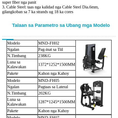
super fiber nga panit
3. Cable Steel: taas nga kalidad nga Cable Steel Dia.6mm,
gilangkoban sa 7 ka strands ug 18 ka cores
Talaan sa Parametro sa Ubang mga Modelo
Modelo
MND-FH02
Ngalan
Pag-inat sa Tiil
N.Timbang
238KG
Luna sa
1372*1252*1500MM
Kalawakan
Pakete
Kahon nga Kahoy
Modelo
MND-FH05
Ngalan
Pagtaas sa Lateral
N.Timbang
202KG
Luna sa
1287*1245*1500MM
Kalawakan
Pakete
Kahon nga Kahoy
Modelo
MND-FH07