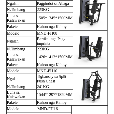
Ngalan
Pagpindot sa Abaga
N.Timbang
223KG
Luna sa
1505*1345*1500MM
Kalawakan
Pakete
Kahon nga Kahoy
Modelo
MND-FH08
Bertikal nga Pag-
Ngalan
imprinta
N.Timbang
223KG
Luna sa
1426*1412*1500MM
Kalawakan
Pakete
Kahon nga Kahoy
Modelo
MND-FH10
Tigbansay sa Split
Ngalan
Push Chest
N.Timbang
241KG
Luna sa
1544*1297*1859MM
Kalawakan
Pakete
Kahon nga Kahoy
Modelo
MND-FH16