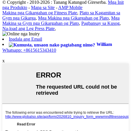
© Copyright - 2010-2026 : Tanang Katungod Gireserba.
Mga Init
nga Produkto
-
Mapa sa Site
-
AMP Mobile
Makina nga Gikargahan og Fitness Plate
,
Plato sa Kagamitan sa
Gym nga Gikarga
,
Mga Makina nga Gikargahan og Plato
,
Mga
Makina sa Gym nga Gikargahan og Plato
,
Pagbansay sa Kusog
,
Na-load ang Leg Press Plate
,
Ipadala ang Email
William
Whatsapp: +8615615343410
x