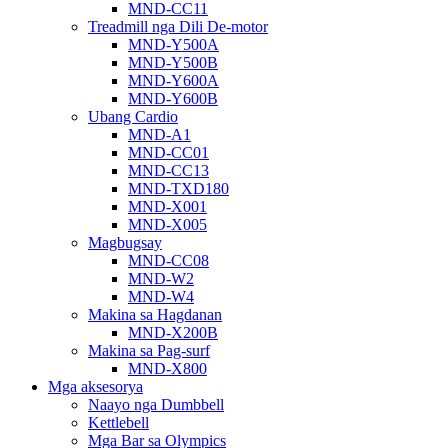
MND-CC11
Treadmill nga Dili De-motor
MND-Y500A
MND-Y500B
MND-Y600A
MND-Y600B
Ubang Cardio
MND-A1
MND-CC01
MND-CC13
MND-TXD180
MND-X001
MND-X005
Magbugsay
MND-CC08
MND-W2
MND-W4
Makina sa Hagdanan
MND-X200B
Makina sa Pag-surf
MND-X800
Mga aksesorya
Naayo nga Dumbbell
Kettlebell
Mga Bar sa Olympics