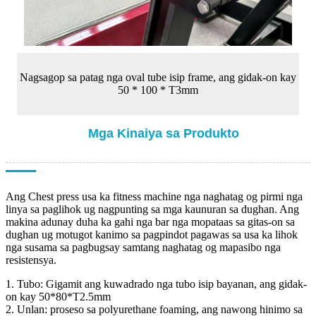
Nagsagop sa patag nga oval tube isip frame, ang gidak-on kay
50 * 100 * T3mm
Mga Kinaiya sa Produkto
Ang Chest press usa ka fitness machine nga naghatag og pirmi nga
linya sa paglihok ug nagpunting sa mga kaunuran sa dughan. Ang
makina adunay duha ka gahi nga bar nga mopataas sa gitas-on sa
dughan ug motugot kanimo sa pagpindot pagawas sa usa ka lihok
nga susama sa pagbugsay samtang naghatag og mapasibo nga
resistensya.
1. Tubo: Gigamit ang kuwadrado nga tubo isip bayanan, ang gidak-
on kay 50*80*T2.5mm
2. Unlan: proseso sa polyurethane foaming, ang nawong hinimo sa