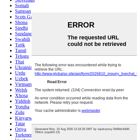
Somali
Samoan
Scots Gaelic
Shona
Sindhi
Sundanese
Swahili
Tajik
Tamil
Telugu
Thai
Ukrainian
Urdu
Uzbek
Vietnamese
Welsh
Xhosa
Yiddish
Yoruba
Zulu
Kinyarwanda
Tatar
Oriya
Turkmen