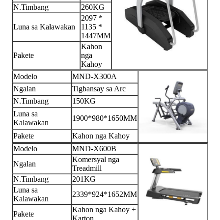
N.Timbang
260KG
2097 *
Luna sa Kalawakan
1135 *
1447MM
Kahon
Pakete
nga
Kahoy
Modelo
MND-X300A
Ngalan
Tigbansay sa Arc
N.Timbang
150KG
Luna sa
1900*980*1650MM
Kalawakan
Pakete
Kahon nga Kahoy
Modelo
MND-X600B
Komersyal nga
Ngalan
Treadmill
N.Timbang
201KG
Luna sa
2339*924*1652MM
Kalawakan
Kahon nga Kahoy +
Pakete
Karton