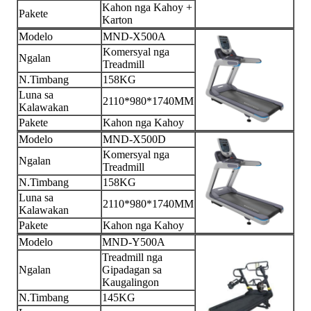
Kahon nga Kahoy +
Pakete
Karton
Modelo
MND-X500A
Komersyal nga
Ngalan
Treadmill
N.Timbang
158KG
Luna sa
2110*980*1740MM
Kalawakan
Pakete
Kahon nga Kahoy
Modelo
MND-X500D
Komersyal nga
Ngalan
Treadmill
N.Timbang
158KG
Luna sa
2110*980*1740MM
Kalawakan
Pakete
Kahon nga Kahoy
Modelo
MND-Y500A
Treadmill nga
Ngalan
Gipadagan sa
Kaugalingon
N.Timbang
145KG