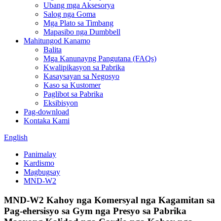
Ubang mga Aksesorya
Salog nga Goma
Mga Plato sa Timbang
Mapasibo nga Dumbbell
Mahitungod Kanamo
Balita
Mga Kanunayng Pangutana (FAQs)
Kwalipikasyon sa Pabrika
Kasaysayan sa Negosyo
Kaso sa Kustomer
Paglibot sa Pabrika
Eksibisyon
Pag-download
Kontaka Kami
English
Panimalay
Kardismo
Magbugsay
MND-W2
MND-W2 Kahoy nga Komersyal nga Kagamitan sa
Pag-ehersisyo sa Gym nga Presyo sa Pabrika