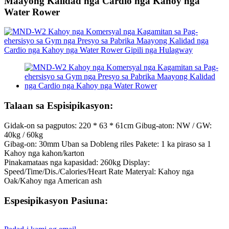
Maayong Kalidad nga Cardio nga Kahoy nga
Water Rower
Talaan sa Espisipikasyon:
Gidak-on sa pagputos: 220 * 63 * 61cm Gibug-aton: NW / GW:
40kg / 60kg
Gibag-on: 30mm Uban sa Dobleng riles Pakete: 1 ka piraso sa 1
Kahoy nga kahon/karton
Pinakamataas nga kapasidad: 260kg Display:
Speed/Time/Dis./Calories/Heart Rate Materyal: Kahoy nga
Oak/Kahoy nga American ash
Espesipikasyon Pasiuna: