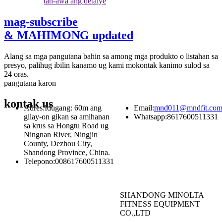
tan-awa ang detalye
mag-subscribe
& MAHIMONG updated
Alang sa mga pangutana bahin sa among mga produkto o listahan sa
presyo, palihug ibilin kanamo ug kami mokontak kanimo sulod sa
24 oras.
pangutana karon
kontak
us
Adres:
Idugang: 60m ang
Email:
mnd011@mndfit.co
gilay-on gikan sa amihanan
Whatsapp:
8617600511331
sa krus sa Hongtu Road ug
Ningnan River, Ningjin
County, Dezhou City,
Shandong Province, China.
Telepono:
008617600511331
SHANDONG MINOLTA
FITNESS EQUIPMENT
CO.,LTD