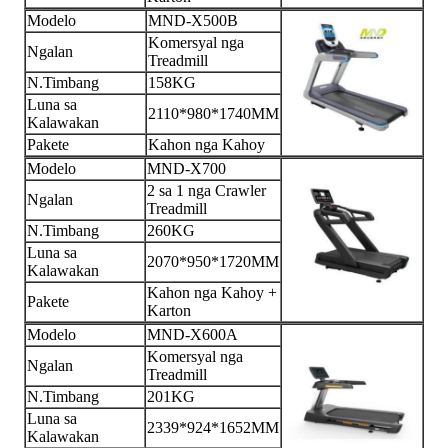
Modelo
MND-X500B
Komersyal nga
Ngalan
Treadmill
N.Timbang
158KG
Luna sa
2110*980*1740MM
Kalawakan
Pakete
Kahon nga Kahoy
Modelo
MND-X700
2 sa 1 nga Crawler
Ngalan
Treadmill
N.Timbang
260KG
Luna sa
2070*950*1720MM
Kalawakan
Kahon nga Kahoy +
Pakete
Karton
Modelo
MND-X600A
Komersyal nga
Ngalan
Treadmill
N.Timbang
201KG
Luna sa
2339*924*1652MM
Kalawakan