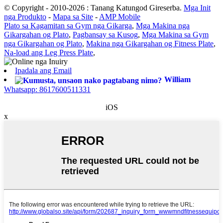
© Copyright - 2010-2026 : Tanang Katungod Gireserba.
Mga Init
nga Produkto
-
Mapa sa Site
-
AMP Mobile
Plato sa Kagamitan sa Gym nga Gikarga
,
Mga Makina nga
Gikargahan og Plato
,
Pagbansay sa Kusog
,
Mga Makina sa Gym
nga Gikargahan og Plato
,
Makina nga Gikargahan og Fitness Plate
,
Na-load ang Leg Press Plate
,
Ipadala ang Email
William
Whatsapp: 8617600511331
iOS
x