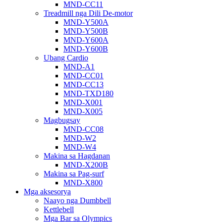
MND-CC11
Treadmill nga Dili De-motor
MND-Y500A
MND-Y500B
MND-Y600A
MND-Y600B
Ubang Cardio
MND-A1
MND-CC01
MND-CC13
MND-TXD180
MND-X001
MND-X005
Magbugsay
MND-CC08
MND-W2
MND-W4
Makina sa Hagdanan
MND-X200B
Makina sa Pag-surf
MND-X800
Mga aksesorya
Naayo nga Dumbbell
Kettlebell
Mga Bar sa Olympics