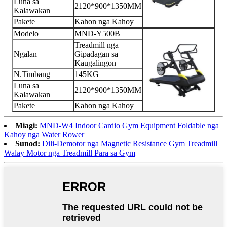
Luna sa
2120*900*1350MM
Kalawakan
Pakete
Kahon nga Kahoy
Modelo
MND-Y500B
Treadmill nga
Ngalan
Gipadagan sa
Kaugalingon
N.Timbang
145KG
Luna sa
2120*900*1350MM
Kalawakan
Pakete
Kahon nga Kahoy
Miagi:
MND-W4 Indoor Cardio Gym Equipment Foldable nga
Kahoy nga Water Rower
Sunod:
Dili-Demotor nga Magnetic Resistance Gym Treadmill
Walay Motor nga Treadmill Para sa Gym