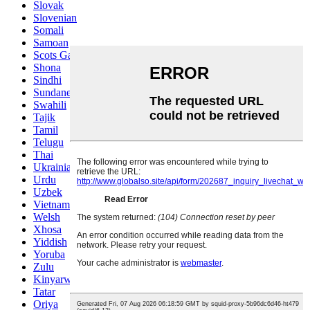
Slovak
Slovenian
Somali
Samoan
Scots Gaelic
Shona
Sindhi
Sundanese
Swahili
Tajik
Tamil
Telugu
Thai
Ukrainian
Urdu
Uzbek
Vietnamese
Welsh
Xhosa
Yiddish
Yoruba
Zulu
Kinyarwanda
Tatar
Oriya