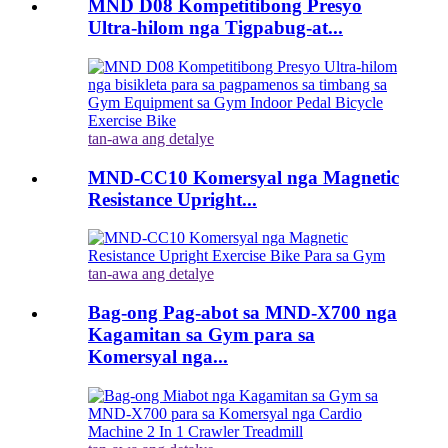
MND D08 Kompetitibong Presyo
Ultra-hilom nga Tigpabug-at...
tan-awa ang detalye
MND-CC10 Komersyal nga Magnetic
Resistance Upright...
tan-awa ang detalye
Bag-ong Pag-abot sa MND-X700 nga
Kagamitan sa Gym para sa
Komersyal nga...