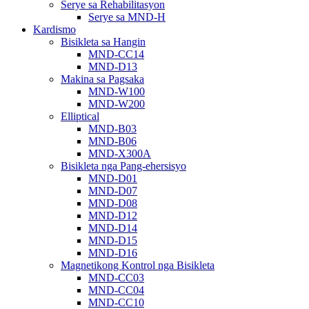
Serye sa Rehabilitasyon
Serye sa MND-H
Kardismo
Bisikleta sa Hangin
MND-CC14
MND-D13
Makina sa Pagsaka
MND-W100
MND-W200
Elliptical
MND-B03
MND-B06
MND-X300A
Bisikleta nga Pang-ehersisyo
MND-D01
MND-D07
MND-D08
MND-D12
MND-D14
MND-D15
MND-D16
Magnetikong Kontrol nga Bisikleta
MND-CC03
MND-CC04
MND-CC10