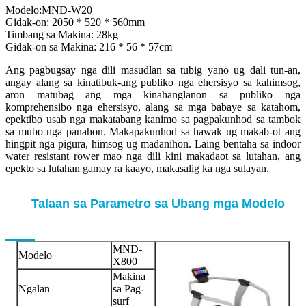
Modelo:MND-W20
Gidak-on: 2050 * 520 * 560mm
Timbang sa Makina: 28kg
Gidak-on sa Makina: 216 * 56 * 57cm
Ang pagbugsay nga dili masudlan sa tubig yano ug dali tun-an,
angay alang sa kinatibuk-ang publiko nga ehersisyo sa kahimsog,
aron matubag ang mga kinahanglanon sa publiko nga
komprehensibo nga ehersisyo, alang sa mga babaye sa katahom,
epektibo usab nga makatabang kanimo sa pagpakunhod sa tambok
sa mubo nga panahon. Makapakunhod sa hawak ug makab-ot ang
hingpit nga pigura, himsog ug madanihon. Laing bentaha sa indoor
water resistant rower mao nga dili kini makadaot sa lutahan, ang
epekto sa lutahan gamay ra kaayo, makasalig ka nga sulayan.
Talaan sa Parametro sa Ubang mga Modelo
MND-
Modelo
X800
Makina
Ngalan
sa Pag-
surf