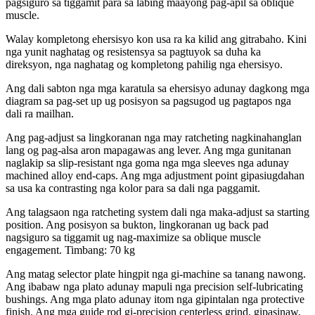
pagsiguro sa tiggamit para sa labing maayong pag-apil sa oblique
muscle.
Walay kompletong ehersisyo kon usa ra ka kilid ang gitrabaho. Kini
nga yunit naghatag og resistensya sa pagtuyok sa duha ka
direksyon, nga naghatag og kompletong pahilig nga ehersisyo.
Ang dali sabton nga mga karatula sa ehersisyo adunay dagkong mga
diagram sa pag-set up ug posisyon sa pagsugod ug pagtapos nga
dali ra mailhan.
Ang pag-adjust sa lingkoranan nga may ratcheting nagkinahanglan
lang og pag-alsa aron mapagawas ang lever. Ang mga gunitanan
naglakip sa slip-resistant nga goma nga mga sleeves nga adunay
machined alloy end-caps. Ang mga adjustment point gipasiugdahan
sa usa ka contrasting nga kolor para sa dali nga paggamit.
Ang talagsaon nga ratcheting system dali nga maka-adjust sa starting
position. Ang posisyon sa bukton, lingkoranan ug back pad
nagsiguro sa tiggamit ug nag-maximize sa oblique muscle
engagement. Timbang: 70 kg
Ang matag selector plate hingpit nga gi-machine sa tanang nawong.
Ang ibabaw nga plato adunay mapuli nga precision self-lubricating
bushings. Ang mga plato adunay itom nga gipintalan nga protective
finish. Ang mga guide rod gi-precision centerless grind, gipasinaw,