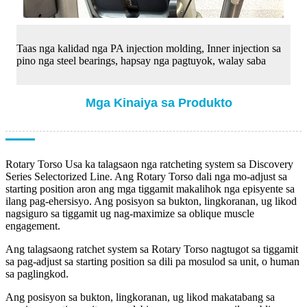
Taas nga kalidad nga PA injection molding, Inner injection sa
pino nga steel bearings, hapsay nga pagtuyok, walay saba
Mga Kinaiya sa Produkto
Rotary Torso Usa ka talagsaon nga ratcheting system sa Discovery
Series Selectorized Line. Ang Rotary Torso dali nga mo-adjust sa
starting position aron ang mga tiggamit makalihok nga episyente sa
ilang pag-ehersisyo. Ang posisyon sa bukton, lingkoranan, ug likod
nagsiguro sa tiggamit ug nag-maximize sa oblique muscle
engagement.
Ang talagsaong ratchet system sa Rotary Torso nagtugot sa tiggamit
sa pag-adjust sa starting position sa dili pa mosulod sa unit, o human
sa paglingkod.
Ang posisyon sa bukton, lingkoranan, ug likod makatabang sa