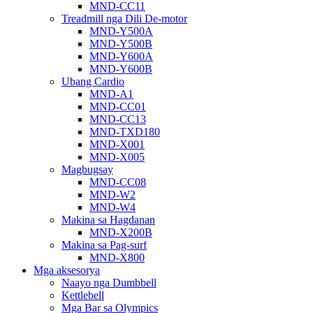
MND-CC11
Treadmill nga Dili De-motor
MND-Y500A
MND-Y500B
MND-Y600A
MND-Y600B
Ubang Cardio
MND-A1
MND-CC01
MND-CC13
MND-TXD180
MND-X001
MND-X005
Magbugsay
MND-CC08
MND-W2
MND-W4
Makina sa Hagdanan
MND-X200B
Makina sa Pag-surf
MND-X800
Mga aksesorya
Naayo nga Dumbbell
Kettlebell
Mga Bar sa Olympics