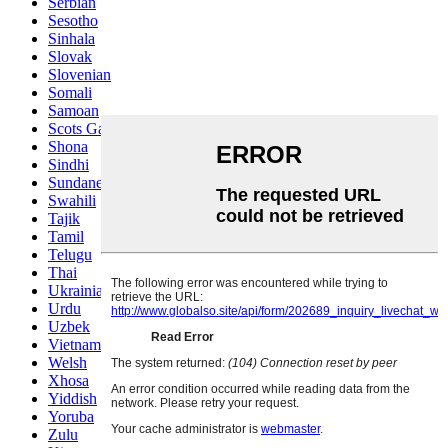
Serbian
Sesotho
Sinhala
Slovak
Slovenian
Somali
Samoan
Scots Gaelic
Shona
Sindhi
Sundanese
Swahili
Tajik
Tamil
Telugu
Thai
Ukrainian
Urdu
Uzbek
Vietnamese
Welsh
Xhosa
Yiddish
Yoruba
Zulu