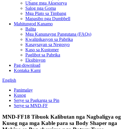
Ubang mga Aksesorya
Salog nga Goma
Mga Plato sa Timbang
Mapasibo nga Dumbbell
Mahitungod Kanamo
Balita
Mga Kanunayng Pangutana (FAQs)
Kwalipikasyon sa Pabrika
Kasaysayan sa Negosyo
Kaso sa Kustomer
Paglibot sa Pabrika
Eksibisyon
Pag-download
Kontaka Kami
English
Panimalay
Kusog
Serye sa Pagkarga sa Pin
Serye sa MND-FF
MND-FF18 Tibuok Kalibutan nga Nagbaligya og
Kusog nga mga Kable para sa Body Shaper nga