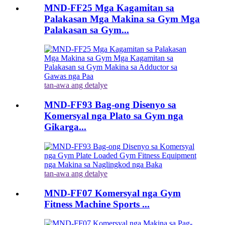
MND-FF25 Mga Kagamitan sa
Palakasan Mga Makina sa Gym Mga
Palakasan sa Gym...
tan-awa ang detalye
MND-FF93 Bag-ong Disenyo sa
Komersyal nga Plato sa Gym nga
Gikarga...
tan-awa ang detalye
MND-FF07 Komersyal nga Gym
Fitness Machine Sports ...