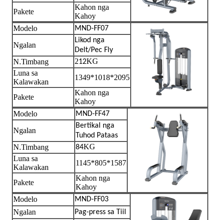
Kahon nga
Pakete
Kahoy
Modelo
MND-FF07
Likod nga
Ngalan
Delt/Pec Fly
2
KG
N.Timbang
12
Luna sa
1349*1018*2095
Kalawakan
Kahon nga
Pakete
Kahoy
Modelo
MND-FF47
Bertikal nga
Ngalan
Tuhod Pataas
KG
N.Timbang
84
Luna sa
1145*805*1587
Kalawakan
Kahon nga
Pakete
Kahoy
Modelo
MND-FF03
Ngalan
Pag-press sa Tiil