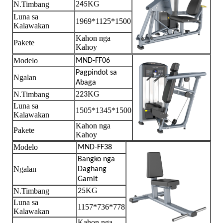
2
KG
N.Timbang
45
Luna sa
1969*1125*1500
Kalawakan
Kahon nga
Pakete
Kahoy
Modelo
MND-FF06
Pagpindot sa
Ngalan
Abaga
2
KG
N.Timbang
23
Luna sa
1505*1345*1500
Kalawakan
Kahon nga
Pakete
Kahoy
Modelo
MND-FF38
Bangko nga
Ngalan
Daghang
Gamit
KG
N.Timbang
25
Luna sa
1157*736*778
Kalawakan
Kahon nga