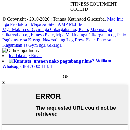
FITNESS EQUIPMENT
CO.,LTD
© Copyright - 2010-2026 : Tanang Katungod Gireserba.
Mga Init
nga Produkto
-
Mapa sa Site
-
AMP Mobile
Mga Makina sa Gym nga Gikargahan og Plato
,
Makina nga
Gikargahan og Fitness Plate
,
Mga Makina nga Gikargahan og Plato
,
Pagbansay sa Kusog
,
Na-load ang Leg Press Plate
,
Plato sa
Kagamitan sa Gym nga Gikarga
,
Ipadala ang Email
William
Whatsapp: 8617600511331
iOS
x