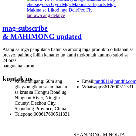
tan-awa ang detalye
mag-subscribe
& MAHIMONG updated
Alang sa mga pangutana bahin sa among mga produkto o listahan sa
presyo, palihug ibilin kanamo ug kami mokontak kanimo sulod sa
24 oras.
pangutana karon
kontak
us
Adres:
Idugang: 60m ang
Email:
mnd011@mndfit.co
gilay-on gikan sa amihanan
Whatsapp:
8617600511331
sa krus sa Hongtu Road ug
Ningnan River, Ningjin
County, Dezhou City,
Shandong Province, China.
Telepono:
008617600511331
SHANDONG MINOLTA