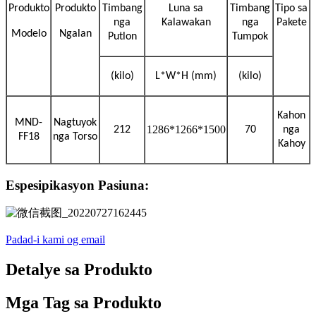
Produkto
Produkto
Timbang
Luna sa
Timbang
Tipo sa
nga
Kalawakan
nga
Pakete
Modelo
Ngalan
Putlon
Tumpok
(kilo)
L*W*H (mm)
(kilo)
Kahon
MND-
Nagtuyok
1286*1266*1500
212
70
nga
FF18
nga Torso
Kahoy
Espesipikasyon Pasiuna:
Padad-i kami og email
Detalye sa Produkto
Mga Tag sa Produkto