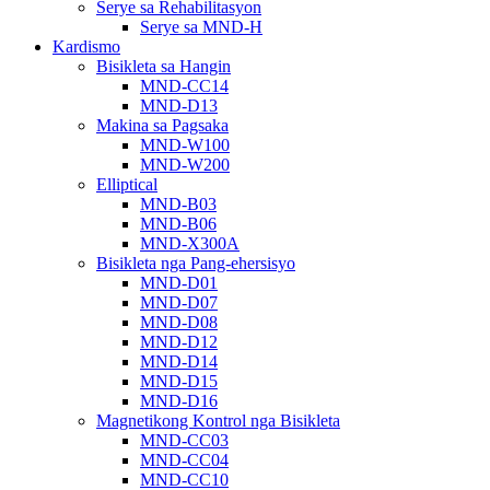
Serye sa Rehabilitasyon
Serye sa MND-H
Kardismo
Bisikleta sa Hangin
MND-CC14
MND-D13
Makina sa Pagsaka
MND-W100
MND-W200
Elliptical
MND-B03
MND-B06
MND-X300A
Bisikleta nga Pang-ehersisyo
MND-D01
MND-D07
MND-D08
MND-D12
MND-D14
MND-D15
MND-D16
Magnetikong Kontrol nga Bisikleta
MND-CC03
MND-CC04
MND-CC10