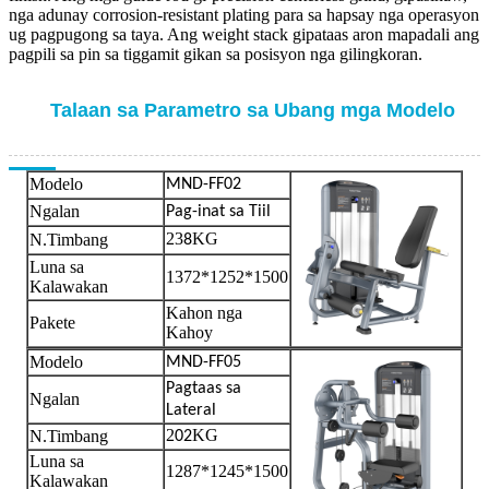
nga adunay corrosion-resistant plating para sa hapsay nga operasyon
ug pagpugong sa taya. Ang weight stack gipataas aron mapadali ang
pagpili sa pin sa tiggamit gikan sa posisyon nga gilingkoran.
Talaan sa Parametro sa Ubang mga Modelo
Modelo
MND-FF02
Ngalan
Pag-inat sa Tiil
23
KG
N.Timbang
8
Luna sa
1372*1252*1500
Kalawakan
Kahon nga
Pakete
Kahoy
Modelo
MND-FF05
Pagtaas sa
Ngalan
Lateral
2
KG
N.Timbang
02
Luna sa
1287*1245*1500
Kalawakan