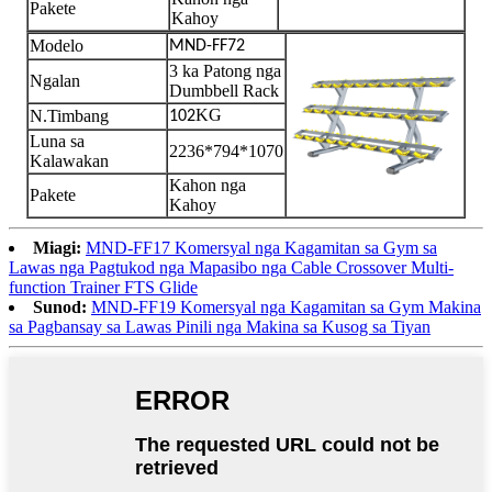
Pakete
Kahoy
Modelo
MND-FF72
3 ka Patong nga
Ngalan
Dumbbell Rack
KG
N.Timbang
102
Luna sa
2236*794*1070
Kalawakan
Kahon nga
Pakete
Kahoy
Miagi:
MND-FF17 Komersyal nga Kagamitan sa Gym sa
Lawas nga Pagtukod nga Mapasibo nga Cable Crossover Multi-
function Trainer FTS Glide
Sunod:
MND-FF19 Komersyal nga Kagamitan sa Gym Makina
sa Pagbansay sa Lawas Pinili nga Makina sa Kusog sa Tiyan