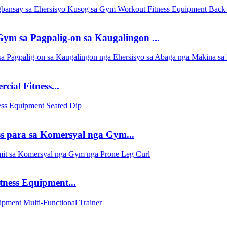
m sa Pagpalig-on sa Kaugalingon ...
al Fitness...
 para sa Komersyal nga Gym...
ess Equipment...