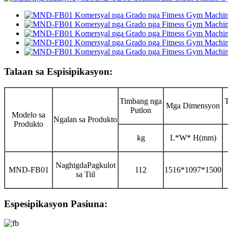
Talaan sa Espisipikasyon:
Timbang nga
Mga Dimensyon
Putlon
Modelo sa
Ngalan sa Produkto
Produkto
kg
L*W* H(mm)
Naghigda
Pagkulot
MND-
FB01
112
1516*1097*1500
sa Tiil
Espesipikasyon Pasiuna: