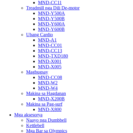
MND-CC11
Treadmill nga Dili De-motor
MND-Y500A
MND-Y500B
MND-Y600A
MND-Y600B
Ubang Cardio
MND-A1
MND-CC01
MND-CC13
MND-TXD180
MND-X001
MND-X005
Magbugsay
MND-CC08
MND-W2
MND-W4
Makina sa Hagdanan
MND-X200B
Makina sa Pag-surf
MND-X800
Mga aksesorya
Naayo nga Dumbbell
Kettlebell
Mga Bar sa Olympics