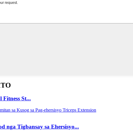
KTO
itness St...
nga Tigbansay sa Ehersisyo...