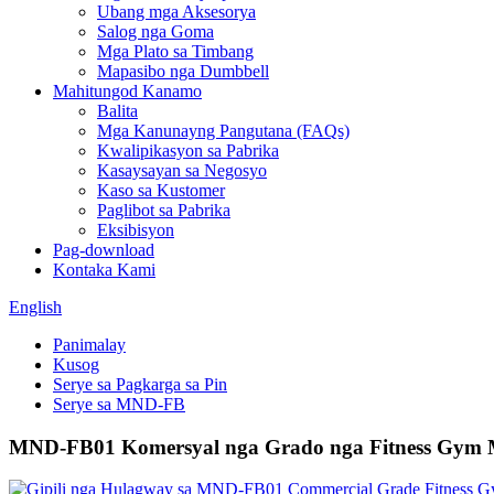
Ubang mga Aksesorya
Salog nga Goma
Mga Plato sa Timbang
Mapasibo nga Dumbbell
Mahitungod Kanamo
Balita
Mga Kanunayng Pangutana (FAQs)
Kwalipikasyon sa Pabrika
Kasaysayan sa Negosyo
Kaso sa Kustomer
Paglibot sa Pabrika
Eksibisyon
Pag-download
Kontaka Kami
English
Panimalay
Kusog
Serye sa Pagkarga sa Pin
Serye sa MND-FB
MND-FB01 Komersyal nga Grado nga Fitness Gym M