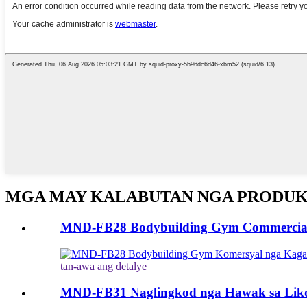
MGA MAY KALABUTAN NGA PRODU
MND-FB28 Bodybuilding Gym Commercial F
tan-awa ang detalye
MND-FB31 Naglingkod nga Hawak sa Likod 