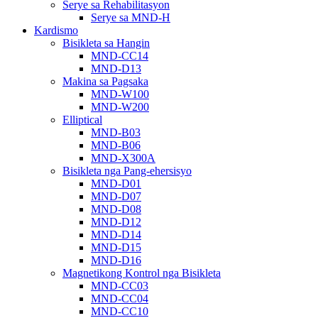
Serye sa Rehabilitasyon
Serye sa MND-H
Kardismo
Bisikleta sa Hangin
MND-CC14
MND-D13
Makina sa Pagsaka
MND-W100
MND-W200
Elliptical
MND-B03
MND-B06
MND-X300A
Bisikleta nga Pang-ehersisyo
MND-D01
MND-D07
MND-D08
MND-D12
MND-D14
MND-D15
MND-D16
Magnetikong Kontrol nga Bisikleta
MND-CC03
MND-CC04
MND-CC10